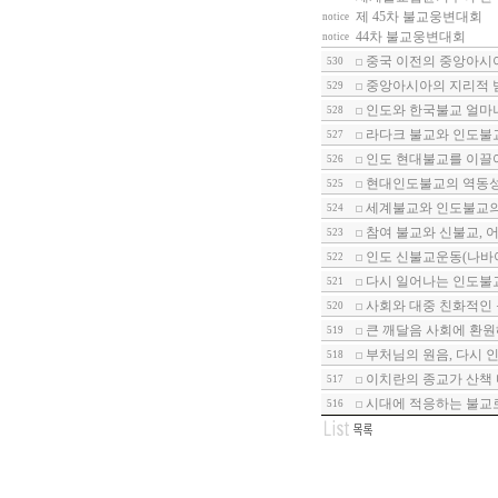
제 45차 불교웅변대회
notice
44차 불교웅변대회
notice
중국 이전의 중앙아시아
530
중앙아시아의 지리적 범
529
인도와 한국불교 얼마나
528
라다크 불교와 인도불교
527
인도 현대불교를 이끌어
526
현대인도불교의 역동
525
세계불교와 인도불교의 
524
참여 불교와 신불교, 어
523
인도 신불교운동(나바야
522
다시 일어나는 인도불교
521
사회와 대중 친화적인 
520
큰 깨달음 사회에 환원
519
부처님의 원음, 다시 인
518
이치란의 종교가 산책 
517
시대에 적응하는 불교
516