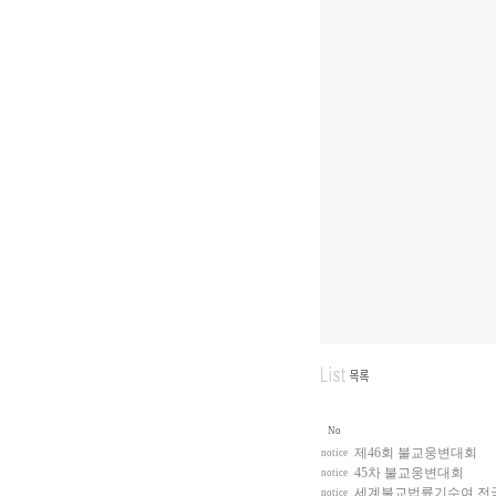
No
제46회 불교웅변대회
notice
45차 불교웅변대회
notice
세계불교법륜기수여 전
notice