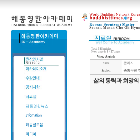
Total
535
articles,
Now page is
1
/
27
pages
View Article
관리자
Name
종횡무진 
Subject
삶의 동력과 희망의