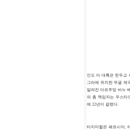
인도 아 대륙은 힌두교
그라에 위치한 무굴 제
알려진 아르주망 바누 
의 총 책임자는 우스타
에
22
년이 걸렸다
.
타지마할은 페르시아
,