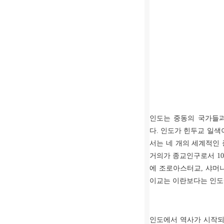
인도는 중동의 국가들과
다
.
인도가 힌두교 일색
서는 네 개의 세계적인
거의가 종교인구로서
1
에 조로아스터교
,
샤머
이교는 이란보다는 인도
인도에서 역사가 시작되