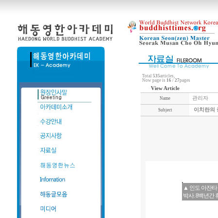
Total
535
articles,
Now page is
16
/
27
pages
View Article
관리자
Name
이치란의 
Subject
▲ 인도 아잔타
박사. 8백년간