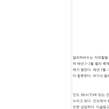
알라하바드는 자와할랄 
며 매년
1~2
월 멜라 축
제가 열린다
.
매년
1
월
∼
이 합류한다
.
여기서 열
인도 밖
(
서구
)
에 있는 
누리고 있다
.
인도에서 
또한 상당하다
.
이슬람교