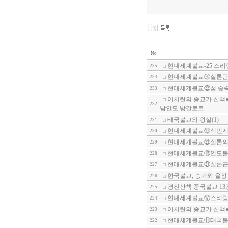
No
현대세계불교-25 스
235
현대세계불교⑳실론근
234
현대세계불교㉒섬 숲
233
이치란의 종교가 산책●
232
남인도 방갈로르
태국불교와 왕실(1)
231
현대세계불교⑲식민지
230
현대세계불교㉓실론의
229
현대세계불교⑱인도불
228
현대세계불교㉑실론근
227
한국불교, 승가와 율
226
경전산책 중국불교 13
225
현대세계불교⑰스리랑카
224
이치란의 종교가 산책●
223
현대세계불교⑪태국불
222