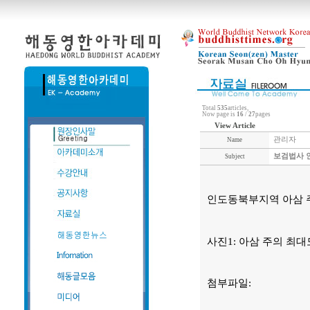
Total
535
articles,
Now page is
16
/
27
pages
View Article
관리자
Name
보검법사 인
Subject
인도동북부지역 아삼 
사진1: 아삼 주의 최
첨부파일: