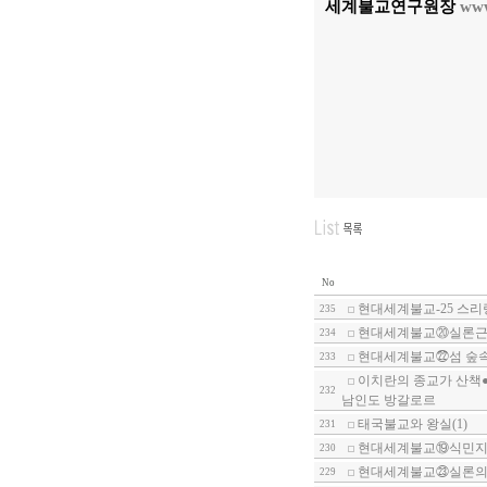
세계불교연구원장
www
No
현대세계불교-25 스
235
현대세계불교⑳실론근
234
현대세계불교㉒섬 숲
233
이치란의 종교가 산책●
232
남인도 방갈로르
태국불교와 왕실(1)
231
현대세계불교⑲식민지
230
현대세계불교㉓실론의
229