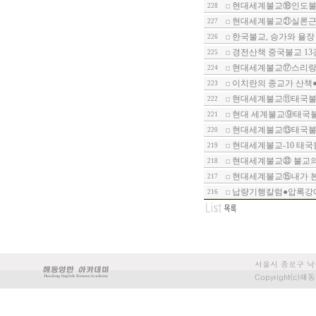
현대세계불교⑱인도불
228
현대세계불교㉑실론근
227
한국불교, 승가와 율
226
경전산책 중국불교 13
225
현대세계불교⑰스리랑카
224
이치란의 종교가 산책●
223
현대세계불교⑪태국불
222
현대 세계불교⑨태국
221
현대세계불교⑬태국불
220
현대세계불교-10 태
219
현대세계불교㉝ 불교의
218
현대세계불교⑮내가 
217
납량기행칼럼●압록강에
216