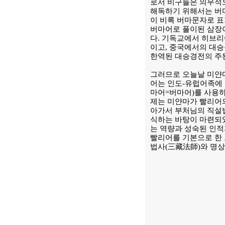
로서 비구들은 의무적
해독하기 위해서는 버
이 비록 버마문자로 표
버마어로 풀이된 삼장이
다. 기독교에서 히브리
이고, 중국에서의 대승
한역된 대승경전의 주
그러므로 오늘날 미얀마
어는 인도-유럽어족에 
마어=버마어)를 사용하
제는 미얀마가 빨리어의
아가서 부처님의 직설
식하는 바탕이 마련되었
는 역량과 성숙된 인적
빨리어를 기본으로 한 
법사(三藏法師)와 명상