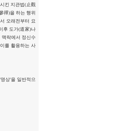
일시킨 지관법
(
止觀
參禪
)
을 하는 행위
서 오래전부터 요
이후 도가
(
道家
)
나
의 맥락에서 정신수
이를 활용하는 사
'
명상
'
을 일반적으