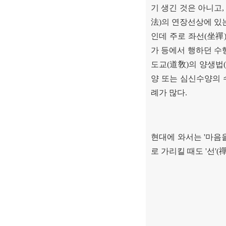
기 생긴 것은 아니고
法
)
의 연장선상에 있
인데 주로 좌선
(
坐禪
가 등에서 행하던 
도교
(
道敎
)
의 양생법
(
양 또는 심신수양의
례가 많다
.
현대에 와서는
'
마음을
로 가리킬 때도
'
선
'(