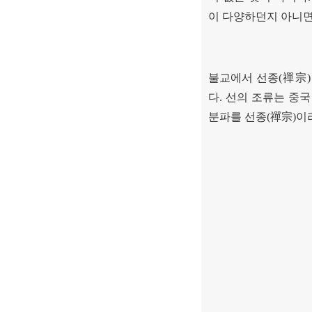
이 다양하던지 아니
불교에서 선종
(
禪宗
다
.
선의 조류는 중국
분파를 선종
(
禪宗
)
이