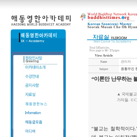
Total
535
articles,
Now page is
16
/
27
pages
View Article
관리자
Name
종횡무진 한
Subject
“이론만 난무하는 불
▲ 국제불교
가자들. © C
“
불교는 철학적이다
.