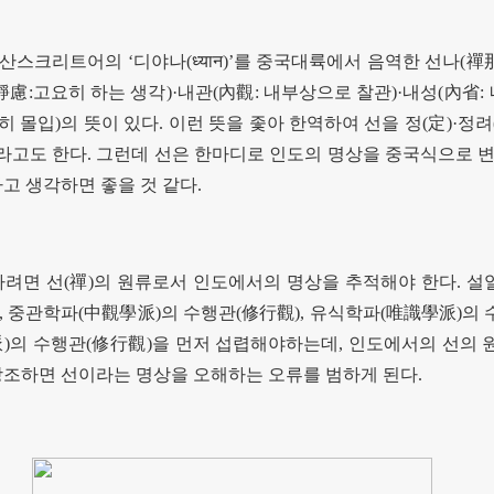
 산스크리트어의
‘
디야나
(
ध्यान
)’
를 중국대륙에서 음역한 선나
(
禪
靜慮
:
고요히 하는 생각
)·
내관
(
內觀
:
내부상으로 찰관
)·
내성
(
內省
:
히 몰입
)
의 뜻이 있다
.
이런 뜻을 좇아 한역하여 선을 정
(
定
)·
정려
라고도 한다
.
그런데 선은 한마디로 인도의 명상을 중국식으로 
고 생각하면 좋을 것 같다
.
하려면 선
(
禪
)
의 원류로서 인도에서의 명상을 추적해야 한다
.
설
),
중관학파
(
中觀學派
)
의 수행관
(
修行觀
),
유식학파
(
唯識學派
)
의 
派
)
의 수행관
(
修行觀
)
을 먼저 섭렵해야하는데
,
인도에서의 선의 
조하면 선이라는 명상을 오해하는 오류를 범하게 된다
.