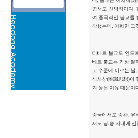
데
,
불교는 이치적
(
理
면서도 신앙적이다
.
여 중국적인 불교를
착했는데
,
어쩌면 그
티베트 불교도 인도
베트 불교는 가장 철
고 수준에 이르는 불
식사상
(
唯識思想
)
이 
겨 놓은 이유 때문이
중국에서도 중관
.
유
서도 당
.
송 시대에 