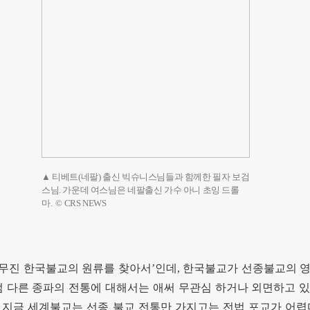
▲ 티베트(네팔) 출신 빅슈니스님들과 함께한 필자 보검
스님. 가운데 여스님은 네팔출신 가수 아니 초잉 드롤
마. © CRS NEWS
무진 한국불교의 원류를 찾아서
’
인데
,
한국불교가 선종불교의 영
 다른 종파의 전통에 대해서는 애써 무관심 하거나 외면하고 
.
지금 세계불교는 선종 불교 전통만 가지고는 전법 포교가 어