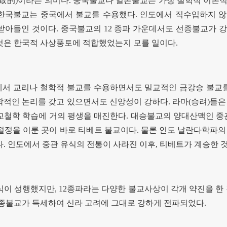
致的
)
이라는 의미다
.
중국불교나 일본불교는 가장 철학적 이론적
한국불교는 중국에서 불교를 수용했다
.
인도에서 직수입하지 않
 받아들인 것이다
.
중국불교의
12
종파 가운데서도 선종불교가 강
것은 한국적 사상풍토에 적합했었는지 모를 일이다
.
에서 교리나 철학적 불교를 수용하면서도 밀교적인 금강승 불교
학적인 논리를 갖고 있으면서도 신앙성이 강하다
.
라마
(
승려
)
들은
교철학 학습에 거의 평생을 매진한다
.
대승불교의 양대산맥인 중
절정을 이룬 곳이 바로 티베트 불교이다
.
물론 인도 날란다학파의
다
.
인도에서 중관 유식의 전통이 사라진 이후
,
티베트가 계승한 
식이 성행했지만
, 12
종파라는 다양한 불교사상이 각개 약진을 한
선종불교가 득세하여 신라 고려에 그대로 강하게 전파되었다
.