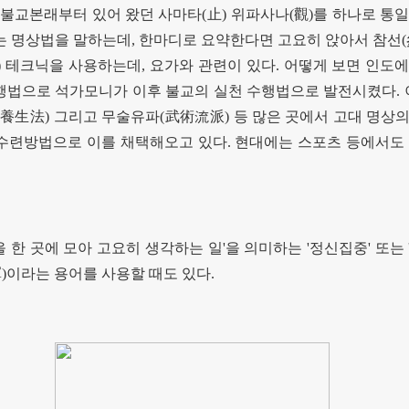
,
불교본래부터 있어 왔던 사마타
(
止
)
위파사나
(
觀
)
를 하나로 통
는 명상법을 말하는데
,
한마디로 요약한다면 고요히 앉아서 참선
(
)
테크닉을 사용하는데
,
요가와 관련이 있다
.
어떻게 보면 인도에
수행법으로 석가모니가 이후 불교의 실천 수행법으로 발전시켰다
.
養生法
)
그리고 무술유파
(
武術流派
)
등 많은 곳에서 고대 명상
 수련방법으로 이를 채택해오고 있다
.
현대에는 스포츠 등에서도 
 한 곳에 모아 고요히 생각하는 일
'
을 의미하는
'
정신집중
'
또는
禪
)
이라는 용어를 사용할 때도 있다
.