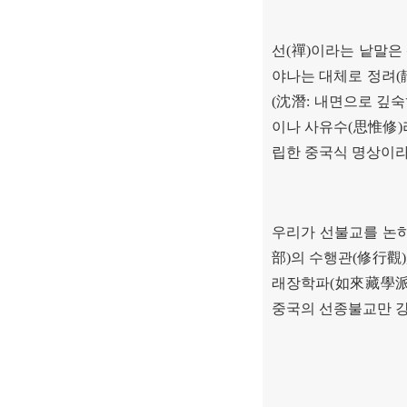
선
(
禪
)
이라는 낱말은
야나는 대체로 정려
(
(
沈潛
:
내면으로 깊숙
이나 사유수
(
思惟修
)
립한 중국식 명상이라
우리가 선불교를 논
部
)
의 수행관
(
修行觀
래장학파
(
如來藏學
중국의 선종불교만 강