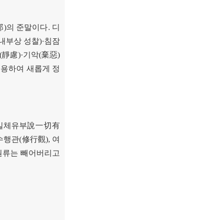
那
)
의 준말이다
.
디
내부상 성찰
)·
침잠
(
靜慮
)·
기악
(
棄惡
)
변용하여 새롭게 정
일체유부
說一切有
수행관
(
修行觀
),
여
원류는 빼어버리고