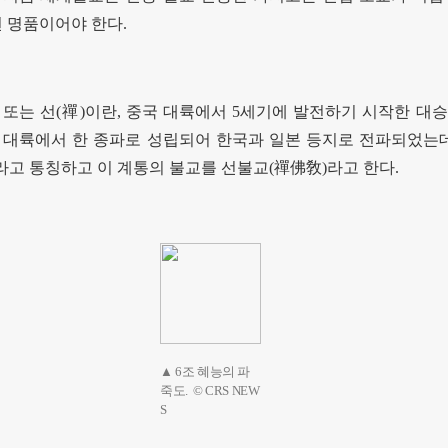
면 명품이어야 한다
.
)
또는 선
(
禪
)
이란
,
중국 대륙에서
5
세기에 발전하기 시작한 대승
 대륙에서 한 종파로 성립되어 한국과 일본 등지로 전파되었는
라고 통칭하고 이 계통의 불교를 선불교
(
禪佛敎
)
라고 한다
.
▲ 6조 혜능의 파
죽도. © CRS NEW
S