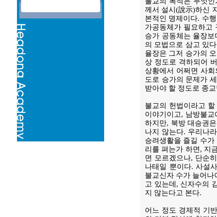
불교의 목적은 무엇인가
께서 설시(說示)하신 
본적인 명제이다. 수행
가공동체가 필요하고 규
승가 공동체는 율장보
의 모법으로 삼고 있다
율장은 그저 승가의 오
상 정도로 격하되어 버
상황에서 어쩌면 사회의
도로 승가의 문제가 
받아야 할 정도로 종교
불교의 헌법이라고 할 
이야기이고, 남방불교
하지만, 북방 대승권은
나지 않는다. 우리나
승려생활을 즐길 수가 
리를 펴는가 하면, 지
면 모르겠으나, 단순
나태일 뿐이다. 사설
불교신자 수가 늘어나야
고 있는데, 신자수의 
지 않는다고 본다.
어느 정도 경제적 기반