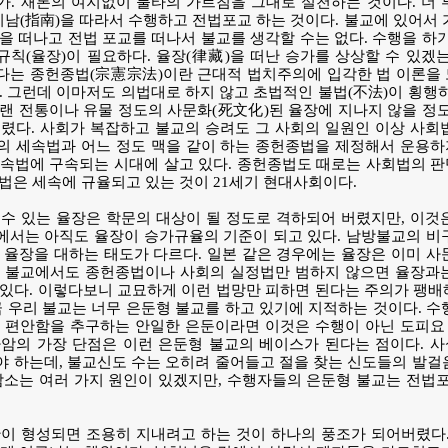
. 재론의 여지없이 불타의 가르침을 그대로 실천하는 것이다. 더 
지남(指南)을 따라서 수행하고 전법포교 하는 것이다. 불교에 있어서
을 떠나고 전법 포교를 떠나서 불교를 생각할 수는 없다. 수행을 하
칙(율장)이 필요하다. 율장(律藏)을 떠난 승가를 상상할 수 있겠
다는 종헌종법(宗憲宗法)이란 근대적 법치주의에 입각한 법 이론을
. 그런데 이마저도 의법대로 하지 않고 초법적인 불법(不法)이 횡행
랜 전통이나 유물 정도의 사문화(死文化)된 율장에 지나지 않을 정
렸다. 사회가 복잡하고 불교의 승려도 그 사회의 일원인 이상 사회
 세속법과 어느 정도 맥을 같이 하는 종헌종법을 제정해서 운용하지
세속법에 구속되는 시대에 살고 있다. 종헌종법도 때로는 사회법의 
법은 세속에 규율되고 있는 것이 21세기 현대사회이다.
수 있는 율장은 학문의 대상이 될 정도로 격하되어 버렸지만, 이것
에서는 아직도 율장이 승가규율의 기준이 되고 있다. 남방불교의 비
 율장을 대하는 태도가 다르다. 일본 같은 경우에는 율장은 이미 
라 불교에서도 종헌종법이나 사회의 실정법만 범하지 않으면 율장과
있다. 이렇다보니 교묘하게 이런 법망만 피하면 된다는 주의가 팽배해
금 우리 불교는 너무 은둔형 불교를 하고 있기에 지적하는 것이다. 
히 편안함을 추구하는 안일한 은둔이라면 이것은 수행이 아닌 도피
사암의 가장 단점은 이런 은둔형 불교의 베이스가 된다는 점이다. 
 하는데, 불교신도 수는 오히려 줄어들고 절을 찾는 신도들의 발걸
감소는 여러 가지 원인이 있겠지만, 수행자들의 은둔형 불교는 전법
이 형성되면 조용히 지내려고 하는 것이 하나의 풍조가 되어버렸다.