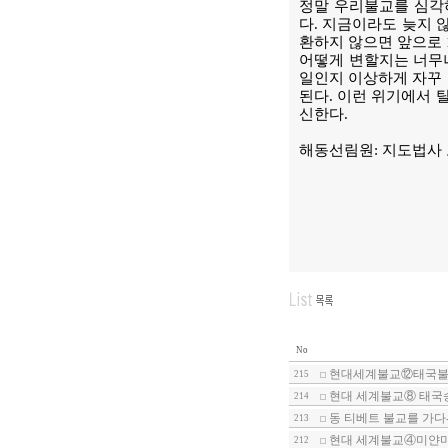
정말 우리불교를 심각하
다. 지금이라도 늦지 
환하지 않으면 앞으로 
어떻게 변할지는 너무나
일인지 이상하게 자꾸 
된다. 이런 위기에서 
신한다.
해동선림원: 지도법사
No
현대세계불교⑫태국불
215
현대 세계불교⑧ 태국
214
동 티베트 불교를 가다
213
현대 세계불교④미얀마
212