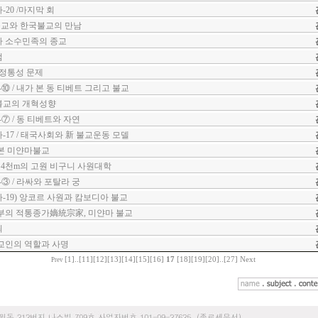
20 /마지막 회
교와 한국불교의 만남
 소수민족의 종교
럼
 정통성 문제
⑩ / 내가 본 동 티베트 그리고 불교
불교의 개혁성향
⑦ / 동 티베트와 자연
17 / 태국사회와 新 불교운동 모델
본 미얀마불교
 4천m의 고원 비구니 사원대학
③ / 라싸와 포탈라 궁
19) 앙코르 사원과 캄보디아 불교
의 적통종가嫡統宗家, 미얀마 불교
최
교인의 역할과 사명
[1]
..
[11]
[12]
[13]
[14]
[15]
[16]
17
[18]
[19]
[20]
..
[27]
Next
Prev