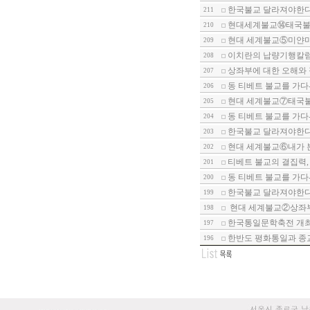
한국불교 달라져야한다-
211
현대세계불교⑭태국불
210
현대 세계불교⑤미얀마
209
이치란의 납량기행칼
208
상좌부에 대한 오해와
207
동 티베트 불교를 가다-
206
현대 세계불교⑦태국
205
동 티베트 불교를 가다-
204
한국불교 달라져야한다-
203
현대 세계불교⑥내가 
202
티베트 불교의 결집력,
201
동 티베트 불교를 가다-
200
한국불교 달라져야한다-
199
현대 세계불교②상좌부
198
한국통일문학축전 개
197
한반도 평화통일과 종
196