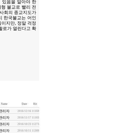
 있음을 알아야 한
여형 불교로 빨리 전
한국사회의 종교지도가
우리 한국불교는 어인
이지만, 정말 걱정
활로가 열린다고 확
Name
Date
Hit
관리자
2016/12/16
11169
관리자
2016/11/17
11183
관리자
2016/10/23
11273
관리자
2016/10/11
11309