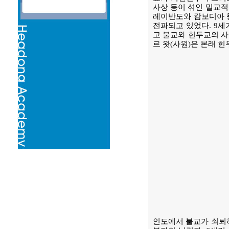
사상 등이 섞인 밀교적
레이반도와 캄보디아 
전파되고 있었다. 9세
고 불교와 힌두교의 사
르 왓(사원)은 본래 
인도에서 불교가 쇠퇴하