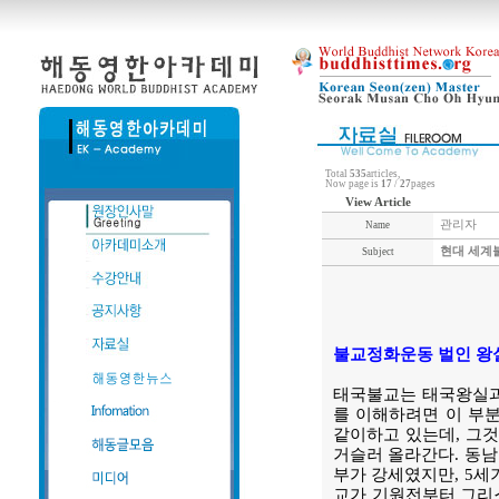
Total
535
articles,
Now page is
17
/
27
pages
View Article
관리자
Name
현대 세계
Subject
불교정화운동 벌인 왕
태국불교는 태국왕실과 
를 이해하려면 이 부
같이하고 있는데, 그것
거슬러 올라간다. 동남
부가 강세였지만, 5세
교가 기원전부터 그리