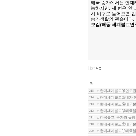
태국 승가에서는 언제라
능하지만, 세 번은 안
시 비구로 들어오면 법
승가생활의 관습이다.
보검(해동 세계불교
No
현대세계불교⑯인도원형
215
현대세계불교⑮내가 
214
현대세계불교⑭태국불
213
현대세계불교⑬태국불
212
한국불교, 승가와 율
211
현대세계불교⑫태국불
210
현대세계불교⑪태국불
209