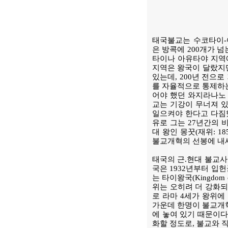
태국불교는 수코타이-
은 방콕에 200개가 
타이나 아유타야 지역에
지역은 왕국이 달랐지만
있는데, 200년 전으
를 자율적으로 통제하는
어야 했던 와지라나노 비
교는 기강이 무너져 있
일으켜야 한다고 다짐했
유로 그는 27년간의 
대 왕인 몽꿋(재위: 1
불교개혁의 선봉에 내세
태국의 근.현대 불교사
국은 1932년부터 입
는 타이왕국(Kingdo
위는 오히려 더 강화되
로 라마 4세가 왕위에
가운데 한명이 불교개
에 놓여 있기 때문이다
화할 정도로, 불교와 