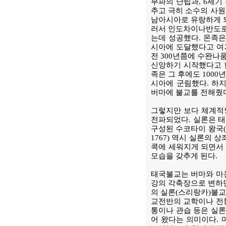
부파의 난립과, 6세기
추고 극히 소수의 사원
남아시아로 유랑하게 되
러서 인도차이나반도로 
는데 성공했다. 몬족은
시아에 도달했다고 여
전 300년쯤에 수완나
신앙하기 시작했다고 한
족은 그 후에도 100
시아에 군림했다. 하
버마에 불교를 전해줬
그렇지만 보다 체계적
전파되었다. 실론은 
구성된 수코타이 왕국(1
1767) 역시 실론의 
콕에 세워지게 되면서
모습을 갖추게 된다.
태국불교는 버마와 마찬
강의 각축장으로 변하면
의 실론(스리랑카)불교
교전반의 교학이나 전통
통이나 관습 등은 실론
어 왔다는 의미이다. 