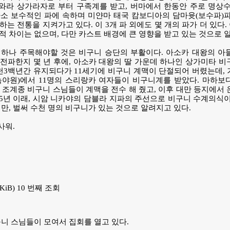
와라 상가라자로 부터 구족계를 받고, 버마에서 한동안 주로 명상수
소 보수적인 파에 속하며 미얀마 태국 캄보디아의 담마윳(보수파)파
는 전통을 지켜가고 있다. 이 3개 파 외에도 몇 개의 파가 더 있다. 
적 차이는 없으며, 다만 카스트 배경에 큰 영향을 받고 있는 것으로 
 하나 주목해야할 것은 비구니 승단의 부활이다. 아소카 대왕의 아
전파한지 몇 년 후에, 아소카 대왕의 딸 가운데 하나인 상가미타 
천3백년간 유지되다가 11세기에 비구니 계맥이 단절되어 버렸는데, 거
녹야원)에서 11명의 스리랑카 여자들이 비구니계를 받았다. 마하보
 조계종 비구니 스님들이 계맥을 전수 해 줬고, 이후 대만 등지에서
005년 이래, 시암 니카야의 담블라 지파의 주선으로 비구니 수계의식
지만, 벌써 수천 명의 비구니가 있는 것으로 알려지고 있다.
사워.
22 KiB) 10 번째 조회
니 스님들이 모여서 집회를 열고 있다.