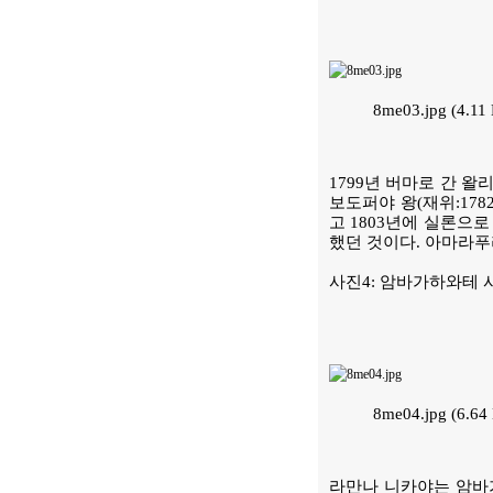
8me03.jpg (4.1
1799년 버마로 간 왈
보도퍼야 왕(재위:178
고 1803년에 실론으
했던 것이다. 아마라푸
사진4: 암바가하와테 
8me04.jpg (6.
라만나 니카야는 암바가