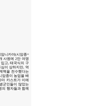
시암니카야(시암종=
개 사원에 2만 여명
 입고, 태국식의 구
존심이 상하지만, 역
 계맥을 전수했다는
. 시암종이 농업을 배
가마 카스트가 이에
용병군인들이 많았는
 명의 행자들과 함께