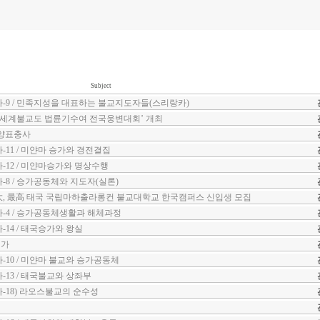
Subject
9 / 민족지성을 대표하는 불교지도자들(스리랑카)
‘세계불교도 법륜기수여 전국웅변대회’ 개최
양표충사
11 / 미얀마 승가와 경전결집
12 / 미얀마승가와 명상수행
8 / 승가공동체와 지도자(실론)
最大, 最高 태국 국립마하출라롱컨 불교대학교 한국캠퍼스 신입생 모집
-4 / 승가공동체생활과 해체과정
14 / 태국승가와 왕실
인가
10 / 미얀마 불교와 승가공동체
13 / 태국불교와 상좌부
18) 라오스불교의 순수성