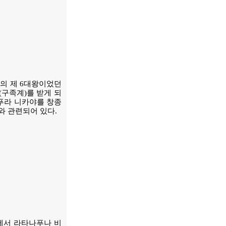
)의 제 6대왕이었던
다(구족계)를 받게 되
라푸라 니카야를 창종
와 관련되어 있다.
에서 라타나푸나 비