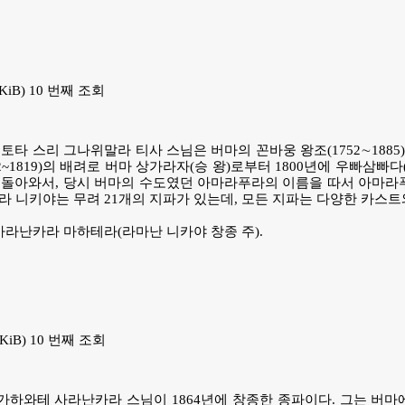
1 KiB) 10 번째 조회
리토타 스리 그나위말라 티사 스님은 버마의 꼰바웅 왕조(1752∼1885
2~1819)의 배려로 버마 상가라자(승 왕)로부터 1800년에 우빠삼빠
로 돌아와서, 당시 버마의 수도였던 아마라푸라의 이름을 따서 아마
라 니키야는 무려 21개의 지파가 있는데, 모든 지파는 다양한 카스트
사라난카라 마하테라(라마난 니카야 창종 주).
64 KiB) 10 번째 조회
하와테 사라난카라 스님이 1864년에 창종한 종파이다. 그는 버마