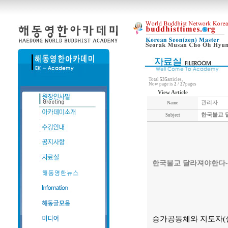
Total
535
articles,
Now page is
2
/
27
pages
View Article
관리자
Name
한국불교 달
Subject
한국불교 달라져야한다-8
승가공동체와 지도자(