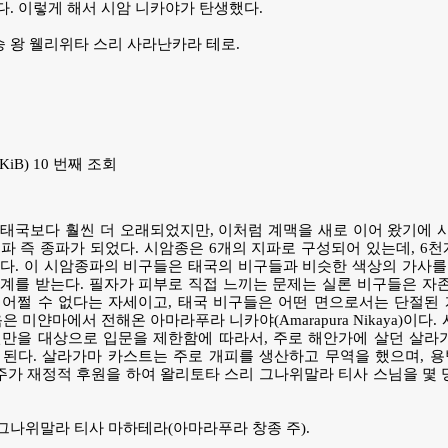
다. 이렇게 해서 시암 니카야가 탄생했다.
승 왕 웰리위타 스리 사라난카라 테로.
49 KiB) 10 번째 조회
태국보다 훨씬 더 오래되었지만, 이처럼 계맥을 새로 이어 왔기에 
파 즉 종파가 되었다. 시암종은 6개의 지파로 구성되어 있는데, 6천
다. 이 시암종파의 비구들은 태국의 비구들과 비슷한 색상의 가사를
계를 받는다. 필자가 피부로 직접 느끼는 문제는 실론 비구들은 자
 어쩔 수 없다는 자세이고, 태국 비구들은 어떤 면으로서는 단절된
은 미얀마에서 전해온 아마라푸라 니카야(Amarapura Nikaya)이다
신만을 대상으로 입문을 제한함에 따라서, 주로 해안가에 살던 살라
 된다. 살라가마 카스트는 주로 개피를 생산하고 무역을 했으며, 
선주가 재정적 후원을 하여 왈리토타 스리 그나위말라 티사 스님을 몇
 그나위말라 티사 마하테라(아마라푸라 창종 주).