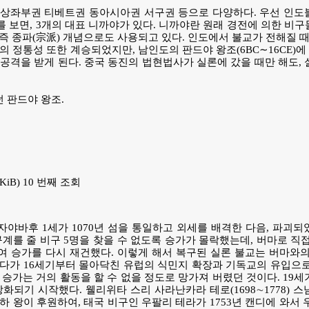
 상좌부권 티베트권 동아시아권 서구권 등으로 다양하다. 우선 인도
 보면, 3개의 대표 니까야가 있다. 니까야란 원래 경전에 의한 비
즉 종파(宗派) 개념으로도 사용되고 있다. 인도에서 불교가 전해질 때
의 정통성 또한 계승되었지만, 남인도의 판드야 왕조(6BC∼16CE)에
 공격을 받게 된다. 중국 동진의 법현법사가 실론에 갔을 때만 해도,
던 판드야 왕조.
76 KiB) 10 번째 조회
야바후 1세가 1070년 섬을 통일하고 외세를 배격한 다음, 파괴
구계를 줄 비구 5명을 찾을 수 없도록 승가가 몰락했는데, 버마로 직
 승가를 다시 재건했다. 이렇게 해서 복구된 실론 불교는 버마와의
다가 16세기부터 몰아닥친 유럽의 식민지 확장과 기독교의 유입으로
 승가는 거의 활동을 할 수 없을 정도로 망가져 버렸던 것이다. 19
상화되기 시작했다. 웰리위타 스리 사라난카라 테로(1698∼1778) 
 왕이 후원하여, 태국 비구인 우팔리 테라가 1753년 캔디에 와서 우