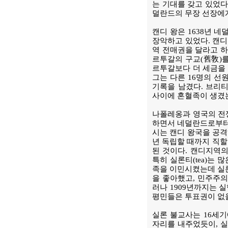
는 기대를 갖고 있었다.
덜란드의 무장 선장에
캔디 왕은 1638년 
장악하고 있었다. 캔
역 전매권을 달라고 하
르투갈의 구교(舊敎)를
르투갈보다 더 세금을 
그는 다른 16명의 선
기록을 남겼다. 브리
사이에 혼혈족이 생겼는
나폴레옹과 영국의 전
하면서 네덜란드로부터 
시는 캔디 왕국을 공격
년 독립할 때까지 직할
된 것이다. 캔디지역의
특히 실론티(tea)는
족을 이민시켰는데 실론
을 좋아했고, 민주주의
러나 1909년까지는 
평민들은 투표권이 없
실론 불교사는 16세
자리를 내주었듯이, 실