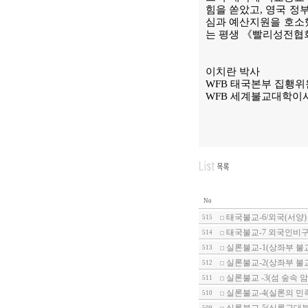
힘을 쏟았고, 영국 정
심과 예산지원을 호소했
는 평생 《빨리성전협
이치란 박사
WFB 태국본부 집횅위
WFB 세계불교대학이
No
태국불교-6/외국(서양)
515
태국불교-7 외국인비구
514
실론불교-1(상좌부 불교
513
실론불교-2(상좌부 불교
512
실론불교 -3(섬 숲속 
511
실론불교-4(실론의 민
510