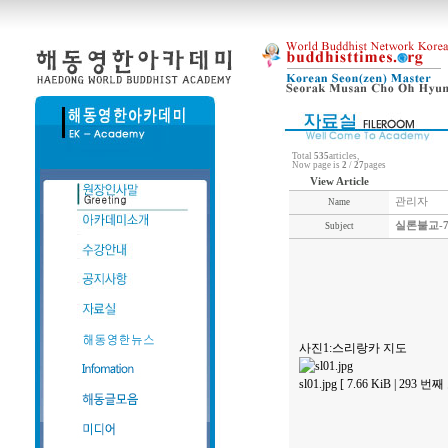
Total
535
articles,
Now page is
2
/
27
pages
View Article
관리자
Name
실론불교-
Subject
사진1:스리랑카 지도
sl01.jpg [ 7.66 KiB | 293 번