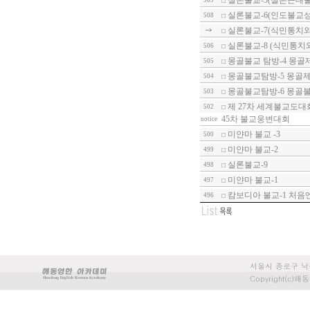
실론불교-5(실론근대불
509
실론불교-6(인도불교성
508
실론불교-7(식민통치와
실론불교-8 (식민통치
506
몽골불교 탐방-4 몽골
505
몽골불교탐방-5 몽골
504
몽골불교탐방-6 몽골
503
제 27차 세계불교도대
502
45차 불교웅변대회
notice
미얀마 불교 -3
500
미얀마 불교-2
499
실론불교-9
498
미얀마 불교-1
497
캄보디아 불교-1 처음
496