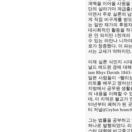
계맥을 이어올 사원을 
단의 살라가마 계급출
이면서 주로 실론의 남
게 직접 비구계를 받도
는 일반 재가의 후원자
대사회적인 활동을 적극
은 안 되지만 1천개의
수 있는 라만나 니까야
로가 창종했다. 이 파
서는 교세가 약하지만,
이제 실론 식민지 시대
널드 에드윈 경에 대해서
iam Rhys Davids 
일본 사람들이 <빨리
리트를 배우고 영어선
지방에서 공무원 생활을
의 내용을 이해할 수 
데, 이 지역은 불교가
93년부터 폐허가 된 
티 저널((Ceylon branc
그는 법률을 공부하고
하나로 발행되었다. 리
스터 대학에 비교종교