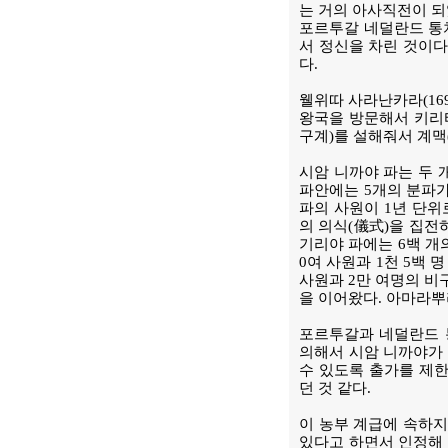
는 거의 아사직전이 되
포르투갈 네덜란드 통
서 정신을 차린 것이다
다.
웰위따 사라난카라(169
왕국을 방문해서 키리티
구계)를 설해줘서 계맥
시암 니까야 파는 두 개의
파안에는 5개의 분파가 
파의 사원이 1년 단위
의 의식(儀式)을 집전
기리야 파에는 6백 개의
0여 사원과 1천 5백
사원과 2만 여명의 비
을 이어왔다. 아마라뿌
포르투갈과 네덜란드 통
의해서 시암 니까야가 
수 있도록 출가를 제한
던 것 같다.
이 농부 계급에 속하
있다고 하면서 인정해 