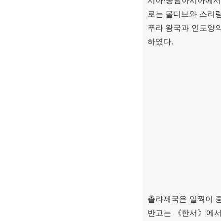
시아
·
동남아시아에서 
로는 몰디브와 스리
푸라 왕국과 인도양
하였다
.
촐라제국은 일찍이 
반고는
《
한서
》
에서