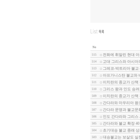
No
전화에 휘말린 현대 아
515
고대 그리스와 아시아의
514
그레코-박트리아 불교 
513
아프가니스탄 불교와 바
512
이치란의 종교가 산책 
511
그리스 왕과 인도 승려와
510
이치란의 종교가 산책 
509
간다라와 마우리아 왕조
508
간다라 문명과 불교문
507
인도 간다라와 그리스 사
506
간다라와 불교 확장 40
505
초기대승 불교 종래 상
504
대승불교는 보살도 실천
503