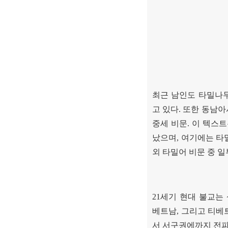
최근 남인도 타밀나
고 있다
.
또한 동남아
중세 비문
.
이 텍스트
났으며
,
여기에는 타
외 타밀어 비문 중 
21
세기 현대 불교는
베트남
,
그리고 티베
서 서구권에까지 전파