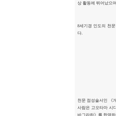
상 활동에 뛰어났으
8
세기경 인도의 천
다
.
천문 점성술서인
《
사람은 고오타마 시
바그라하
》
를 한역하