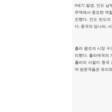
9
세기 말경
,
인도 남
무역에서 중요한 역
진했다
.
인도 반도의
다
.
중국의 당나라
,
샤
촐라 왕조의 시장 구
리했다
.
촐라제국의 
촐라의 사절이 중국
며 방문객들은 유리와