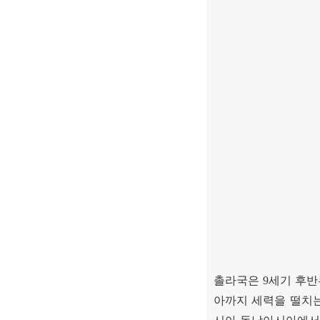
촐라국은
9
세기 후반
아까지 세력을 떨치