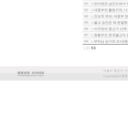
반야경은 남인도에서 최
502
대중부와 활동지역, 나
501
진보적 부파, 대중부 
500
불교 승단은 왜 분열했는
499
이치란의 종교가 산책 
498
종횡무진 한국불교의 원
497
부처님 승가와 조사(祖師
496