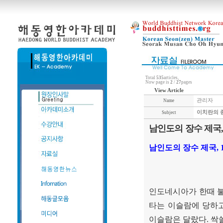
Total
535
articles,
Now page is
2
/
27
pages
View Article
관리자
Name
이치란의 
Subject
남인도의 장수 제국,
남인도의 장수 제국
,
인도네시아가 한때 
타는 이슬람에 당하
이슬람은 달랐다
.
싹