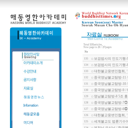
Total
535
articles,
Now page is
21
/
27
pages
No
보검법사의 인도기행-9
135
보검법사의 인도기행-8
134
대한불교웅변인협회, 
133
중국영남불교탐방-11 
132
중국영남불교탐방-10 
131
중국영남불교탐방-9 /
130
영남불교탐방-8 5조 
129
중국영남불교탐방-7⓻ 
128
중국영남불교탐방-6⓺ 
127
대한불교웅변인협회, 
126
세계불교도 법륜기수
125
부처님 오신닐 / 한국불
124