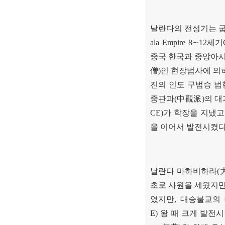
날란다의 전성기는 
ala Empire 8
∼
12
세기
중국 한국과 중앙아
僧
)
인 현장법사에 의
진의 인도 구법승 법
중관파
(
中觀派
)
의 
CE)
가 학장을 지냈고
을 이어서 발전시켰
날란다 마하비하라
(
초로 사원을 세웠지
였지만
,
대승불교의
E)
왕 때 크게 발전