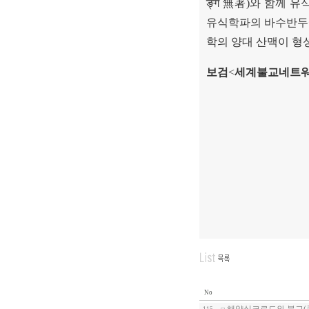
ङ्ग
無著
)
와 함께 유
유식학파의 바수반두
학의 양대 산맥이 
보검
<
세계불교네트워
No