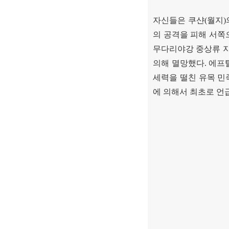
자신들은 쿠샨
(
월지
)
의 공격을 피해 서쪽
무다리야강 중상류 
의해 멸망했다
.
에프
세력을 떨친 유목 
에 의해서 최초로 언