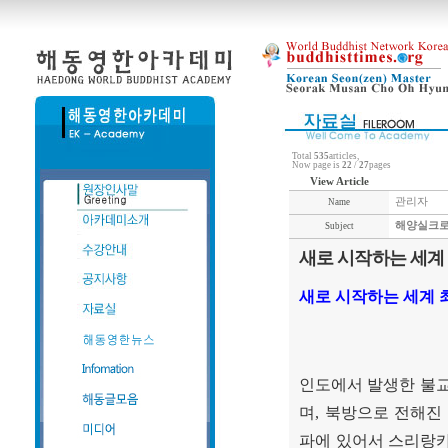
Total
535
articles,
Now page is
22
/
27
pages
View Article
관리자
Name
해양실크로
Subject
새로 시작하는 세계 
새로 시작하는 세계 
인도에서 발생한 불
며
,
북방으로 전해진
파에 있어서 스리랑카