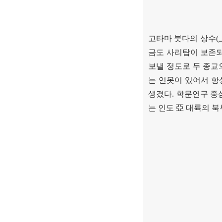
고타마 붓다의 상수
(
금도 사리탑이 보존
보낼 정도로 두 종교
는 연못이 있어서 항
생겼다
.
학문연구 중
는 인도
亞
대륙의 북