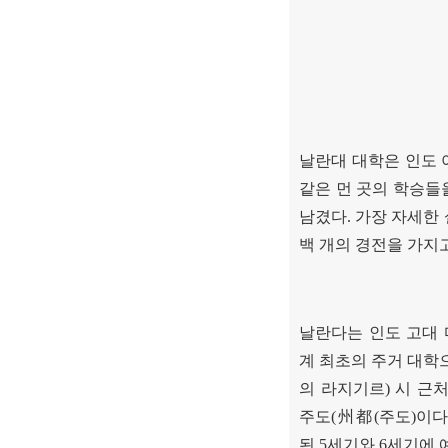
날란대 대학은 인도 
같은 먼 곳의 학승들
남겼다
.
가장 자세한 
백 개의 경전을 가지
날란다는 인도 고대
계 최초의 주거 대학
의 라지기르
)
시 근
주도
(
州都
(
주도
)
이다
된
5
세기와
6
세기에 