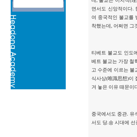
데
,
불교는 이치적
(
理
면서도 신앙적이다
.
여 중국적인 불교를
착했는데
,
어쩌면 그
티베트 불교도 인도
베트 불교는 가장 철
고 수준에 이르는 불
식사상
(
唯識思想
)
이 
겨 놓은 이유 때문이
중국에서도 중관
.
유
서도 당
.
송 시대에 