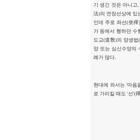
기 생긴 것은 아니고
法
)
의 연장선상에 있
인데 주로 좌선
(
坐禪
가 등에서 행하던 
도교
(
道敎
)
의 양생법
(
양 또는 심신수양의
례가 많다
.
현대에 와서는
'
마음을
로 가리킬 때도
'
선
'(