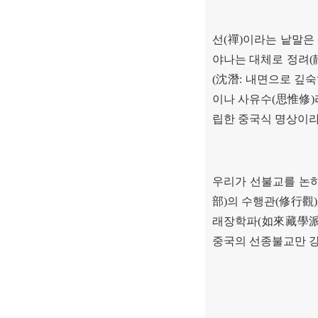
선
(
禪
)
이라는 낱말은
야나는 대체로 정려
(
(
沈潛
:
내면으로 깊숙
이나 사유수
(
思惟修
)
립한 중국식 명상이라
우리가 선불교를 논
部
)
의 수행관
(
修行觀
래장학파
(
如來藏學
중국의 선종불교만 강