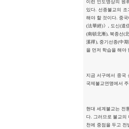
이런 인도명상의 원
있다
.
선종불교의 조
해야 할 것이다
.
중국
(
法華經
)
》
,
도신
(
道
(
南頓北漸
),
북종선
(
溪禪
),
중기선종
(
中期
을 먼저 학습을 해야
지금 서구에서 중국
국제불교연맹에서 주
현대 세계불교는 전
다
.
그러므로 불교의 
천에 중점을 두고 전