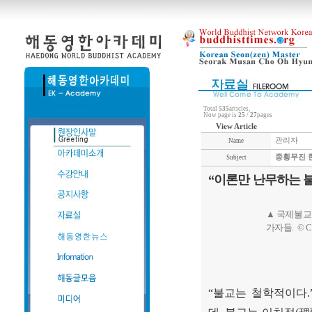
Total
535
articles,
Now page is
25
/
27
pages
View Article
관리자
Name
종횡무진 한
Subject
“이론만 난무하는 불
▲ 국제불교
가자들. © C
“
불교는 철학적이다
.