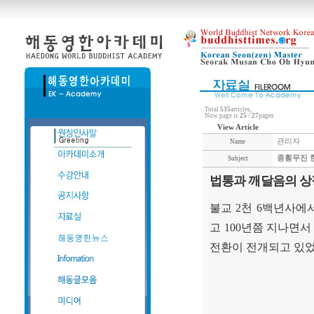
Total
535
articles,
Now page is
25
/
27
pages
View Article
관리자
Name
종횡무진 
Subject
법통과 깨달음의 상
불교
2
천
6
백년사에서
고
100
년쯤 지나면서
전환이 전개되고 있