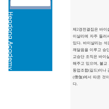
제
2
경전결집은 바이
이샬리에 자주 들러
있다
.
바이샬리는 석
깨달음을 이루고 승
교승단 조직은 바이샬
해주고 있으며
,
불교
동업조합
(
길드
)
이나 
(
僧伽
)
에서 따온 것
다
.