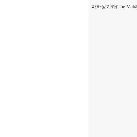
마하상기카
(The Mahā