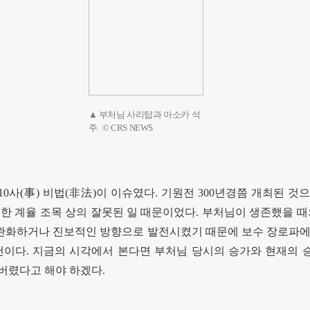
▲ 부처님 사리탑과 아소카 석
주. © CRS NEWS
10
사
(
事
)
비법
(
非法
)
이 이슈였다
.
기원전
300
년경쯤 개최된 것으
대한 계율 조목 상의 잘못된 일 때문이었다
.
부처님이 생존했을 때
 완화하거나 진보적인 방향으로 발전시켰기 때문에 보수 장로파에
건이다
.
지금의 시각에서 본다면 부처님 당시의 승가와 현재의 
 버렸다고 해야 하겠다
.