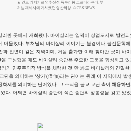
▲ 인도 라지기르 영취산정 독수리봉 그르다라쿠타. 부
처님 재세시에 거처했던 영산회상. © CRS NEWS
샬리란 곳에서 개최됐다
.
바이샬리는 일찍이 상업도시로 발전되
서 머물렀다
.
부처님의 바이샬리 이야기는 불경이나 불전문학에
존과 인연이 깊은 지역이며
,
처음 출가한 이래 찾아간 곳이 바
단을 구성했을 때도 바이샬리 승단은 주요한 그룹을 형성하고 
리의 민주주의적 방식을 채택한 것 만 봐도 바이샬리와 긴밀한
 교단을 의미하는
'
상가
'(
僧伽
)
라는 단어는 원래 이 지역에서 발
공화제를 의미하는 단어였다
.
그 조직을 불교 교단 측이 채용하면
이었다
.
어쩌면 바이샬리 승단이 석존 승단의 정통성을 갖고 있