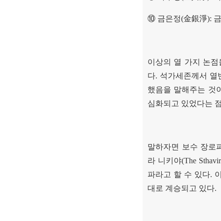
⑩
금은정
(
金銀淨
):
금
이상의 열 가지 논점
다
.
석가세존께서 열
했음을 말해주는 것
심화되고 있었다는 점
말하자면 보수 장로
라 니키야
(The Sthavir
파라고 할 수 있다
.
대로 계승되고 있다
.