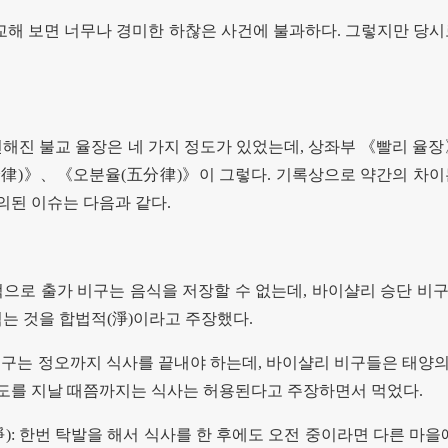
교해 보면 너무나 경미한 하찮은 사건에 불과하다
.
그렇지만 당시
해진 불교 율장은 네 가지 정도가 있었는데
,
상좌부
《
빨리 율장
分律
)
》、《
오분율
(
五分律
)
》
이 그렇다
.
기록상으로 약간의 차이
의된 이슈는 다음과 같다
.
으로 출가 비구는 음식을 저장할 수 없는데
,
바이샬리 승단 비구
는 것을 합법적
(
淨
)
이라고 주장했다
.
구는 정오까지 식사를 끝내야 하는데
,
바이샬리 비구들은 태양의
정도를 지날 때쯤까지는 식사는 허용된다고 주장하면서 먹었다
.
淨
):
한번 탁발을 해서 식사를 한 후에도 오전 중이라면 다른 마을에