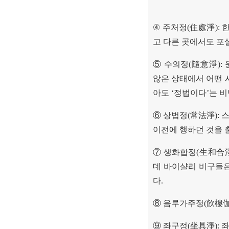
④
주처정
(
住處淨
):
한
고 다른 곳에서도 포
⑤
수의정
(
隨意淨
):
않은 상태에서 어떤 
아도
‘
정법이다
’
는 
⑥
상법정
(
常法淨
):
스
이전에 행하던 것을
⑦
생화합정
(
生和合
데 바이샬리 비구들
다
.
⑧
음루가주정
(
飮樓
⑨
좌구정
(
坐具淨
):
좌