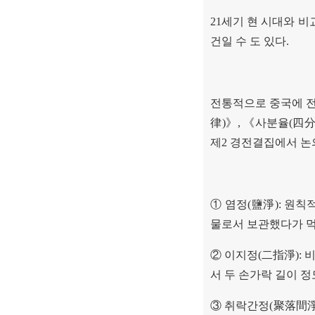
21
세기 현 시대와 비
건일 수 도 있다
.
전통적으로 중국에 전
律
)
》
,
《
사분율
(
四
제
2
경전결집에서 논
①
염정
(
鹽淨
):
원칙적
물로서 보관했다가 먹
②
이지정
(
二指淨
):
비
서 두 손가락 길이 
③
취락간정
(
聚落間