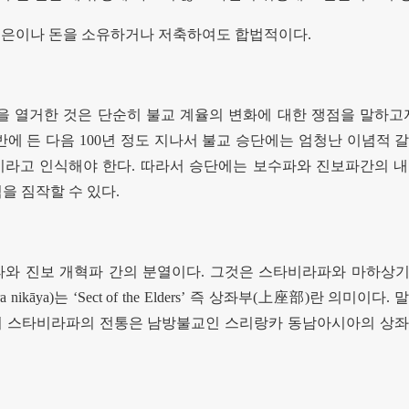
은이나 돈을 소유하거나 저축하여도 합법적이다
.
을 열거한 것은 단순히 불교 계율의 변화에 대한 쟁점을 말하고
반에 든 다음
100
년 정도 지나서 불교 승단에는 엄청난 이념적 
이라고 인식해야 한다
.
따라서 승단에는 보수파와 진보파간의 내
을 짐작할 수 있다
.
파와 진보 개혁파 간의 분열이다
.
그것은 스타비라파와 마하상
a nikāya)
는
‘Sect of the Elders’
즉 상좌부
(
上座部
)
란 의미이다
.
말
이 스타비라파의 전통은 남방불교인 스리랑카 동남아시아의 상좌