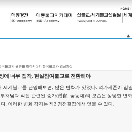
한국불교의 원류를 찾아서(24) 한국불교와 영산회상
징에 너무 집착, 현실참여불교로 전환해야
 세계불교를 관망해보면
,
많은 변화가 있었다
.
석가세존이 입
 부처님과 직접 관련된 승가
(
僧伽
,
공동체
)
의 모습은 상당한 변
었다
.
이러한 변화 감지는 제
2
경전결집에서 엿볼 수 있다
.