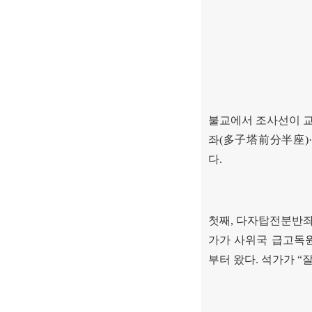
불교에서 조사선이 
좌
(
多子塔前分半座
)·
다
.
첫째
,
다자탑전분반
가가 사위국 급고독
부터 왔다
.
석가가
“
잘