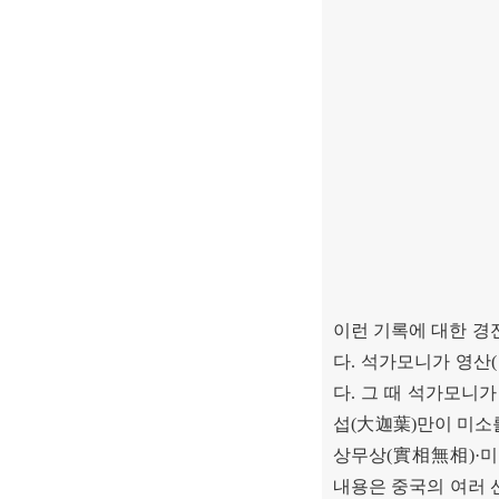
이런 기록에 대한 경
다
.
석가모니가 영산
(
다
.
그 때 석가모니가
섭
(
大迦葉
)
만이 미소
상무상
(
實相無相
)·
미
내용은 중국의 여러 