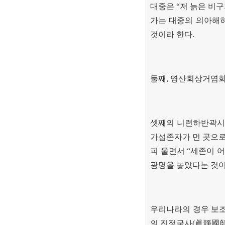
대중은
“
저 늙은 비구
가는 대중의 의아해
것이라 한다
.
둘째
,
영산회상거염화
셋째의 니련하반곽
가섭존자가 먼 곳으로
피 울면서
“
세존이 어
광명을 놓았다는 것
우리나라의 경우 보
의 진정국사
(
眞靜國