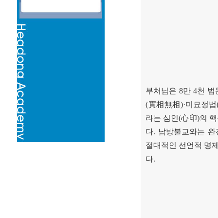
부처님은
8
만
4
천 법
(
實相無相
)·
미묘정법
라는 심인
(
心印
)
의 
다
.
남방불교와는 완
절대적인 선언적 명제
다
.