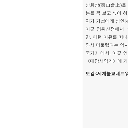
산회상
(
靈山會上
)
을
봉을 꼭 보고 싶어 
처가 가섭에게 심인
(
이곳 영취산정에서
만
,
이런 이유를 떠나
와서 머물렀다는 역
국기
》
에서
,
이곳 
《
대당서역기
》
에 
보검
<
세계불교네트