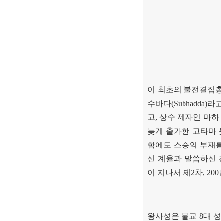
이 최초의 불전결집총
수바다
(Subhadda)
라고
고
,
상수 제자인 마하
늦게 출가한 고타마 
함에도 스승의 부재
신 계율과 말씀하신 
이 지나서 제
2
차
, 200
왕사성은 불교
8
대 