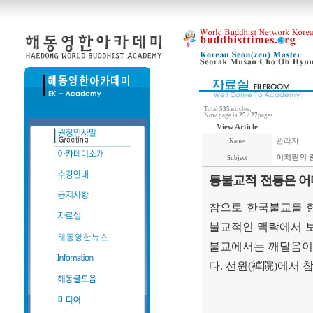
Total
535
articles,
Now page is
25
/
27
pages
View Article
관리자
Name
이치란의 
Subject
통불교적 전통은 어디
참으로 한국불교를 
불교적인 맥락에서 
불교에서는 깨달음이
다
.
선원
(
禪院
)
에서 