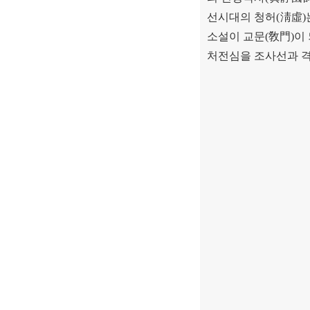
선시대의 청허
(
淸虛
)
소설이 교문
(
敎門
)
이
처전심을 조사선과 