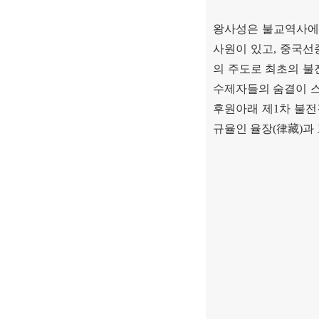
왕사성은 불교역사에
사원이 있고
,
중국선종
의 주도로 최초의 
수제자들의 숨결이 
후원아래 제
1
차 불
규율인 율장
(
律藏
)
과