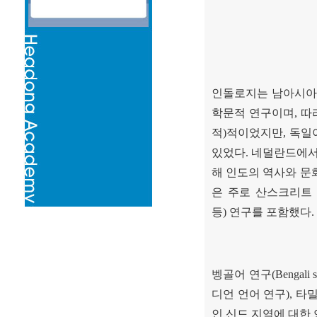
인돌로지는 남아시아
학문적 연구이며
,
따
적
)
적이었지만
,
독일
있었다
.
네덜란드에서
해 인도의 역사와 문
은 주로 산스크리트
등
)
연구를 포함했다
.
벵골어 연구
(Bengali 
디언 언어 연구
),
타밀
인 신드 지역에 대한