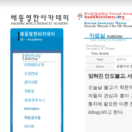
Total
535
articles,
Now page is
25
/
27
pages
View Article
관리자
Name
종횡무진 
Subject
잊혀진 인도불교, 
오늘날 불교가 학문
자들의 관심과 흥미 
통치에 필요한 이론 
ddlogy)
라고 한다
.