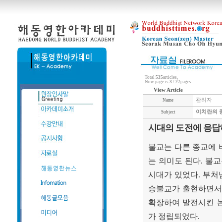
Total
535
articles,
Now page is
3
/
27
pages
View Article
관리자
Name
이치란의 
Subject
시대의 도전에 응답
불교는 다른 종교에 
는 의미도 된다
.
불교
시대가 있었다
.
부처
승불교가 출현하면서 
확장하여 발전시킨 
가 정립되었다
.