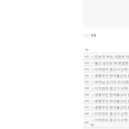
No
진보적 부파, 대중부 
495
불교 승단은 왜 분열했는
494
이치란의 종교가 산책 
493
종횡무진 한국불교의 원
492
부처님 승가와 조사(祖師
491
이치란의 종교가 산책
490
종횡무진 한국불교의 원
489
종횡무진 한국불교의 원
488
종횡무진 한국불교의 원
487
이치란의 종교가 산책 
486
이치란의 종교가 산책 
485
맥