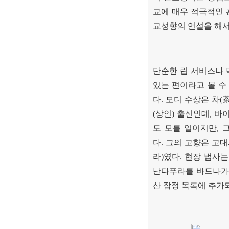
교에 매우 적극적인 
교성향의 연설을 해
단순한 립 서비스나 
있는 편이라고 볼 수
다
.
모디 수상은 차
(
(
상인
)
출신인데
,
바이
도 모를 일이지만
,
다
.
그의 고향은 고대
라
)
였다
.
현장 법사는
난다푸라를 바드나가
산 잠정 목록에 추가