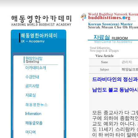
Total
535
articles,
Now page is
4
/
27
pages
View Article
관리자
Name
해양실크로
Subject
드라비다인의 정신과
남인도 불교 동남아
모든 종교사가 다 
구에 의하여 종합적인
교도 예외가 아니다
.
도
11
세기 스리랑카 
이 하 버마 타이 말