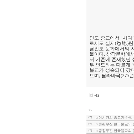
인도 종교에서
‘
시디
’
로서도 실지
(
悉地
)
란
남인도 문화에서의 
물이다
.
상감문학에서
서 기존에 존재했던 
부 인도와는 다르게 
불교가 성숙되어 갔
으며
,
팔라바국
(275
No
이치란의 종교가 산책 
475
종횡무진 한국불교의 
474
종횡무진 한국불교의 
473