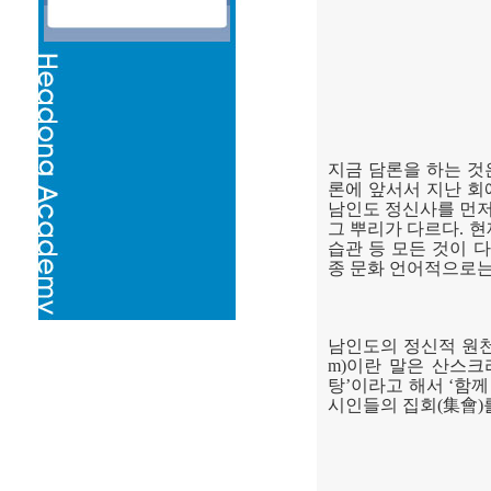
지금 담론을 하는 
론에 앞서서 지난 회
남인도 정신사를 먼저
그 뿌리가 다르다
.
현
습관 등 모든 것이 
종 문화 언어적으로는
남인도의 정신적 원천
m)
이란 말은 산스크
탕
’
이라고 해서
‘
함께
시인들의 집회
(
集會
)