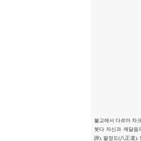
불교에서 다르마 차크
붓다 자신과 깨달음
諦
),
팔정도
(
八正道
),