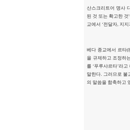
산스크리트어 명사 
된 것 또는 확고한 것
'
교에서
‘
전달자
,
지지
베다 종교에서 르타
(
을 규제하고 조정하는
를
‘
푸루샤르타
’
라고
말한다
.
그러므로 불
의 말씀을 함축하고 