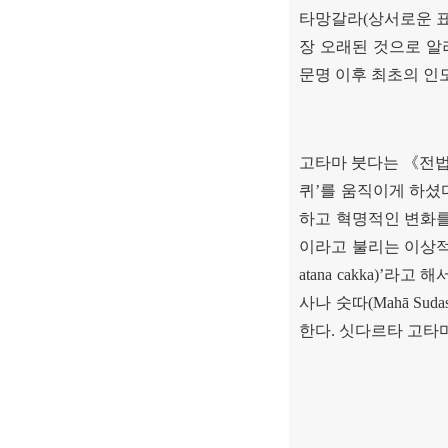
타망갈라
(
상서로운 
장 오래된 것으로 알
문명 이후 최초의 인
고타마 붓다는
《
전
퀴
’
를 움직이게 하셨
하고 혁명적인 변화
이라고 불리는 이상적
atana cakka)’
라고 해
사나 숫따
(Mahā Sudas
한다
.
싯다르타 고타