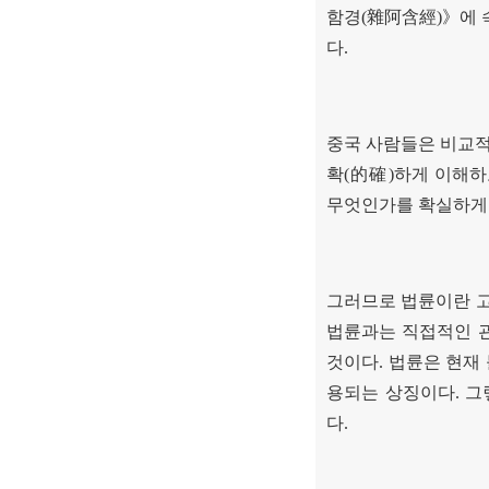
함경
(
雜阿含經
)
》
에
다
.
중국 사람들은 비교
확
(
的確
)
하게 이해하
무엇인가를 확실하게
그러므로 법륜이란 
법륜과는 직접적인 
것이다
.
법륜은 현재
용되는 상징이다
.
그
다
.