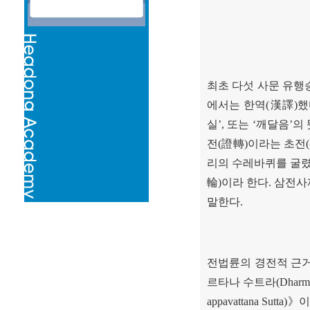
최초 다섯 사문 유행
에서는 한역
(
漢譯
)
했
실
’,
또는
‘
깨달음
’
의
전
(
證轉
)
이라는 초전
(
리의 수레바퀴를 굴
輪
)
이라 한다
.
삼전사
말한다
.
전법륜의 경전적 근
르타나 수트라
(Dharma
appavattana Sutta)
》
이