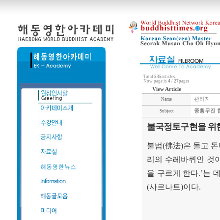
Total
535
articles,
Now page is
4
/
27
pages
View Article
관리자
Name
종횡무진 
Subject
불국정토구현을 위한 
불법
(
佛法
)
은 돌고 
리의 수레바퀴인 것
을 구르게 한다
.’
는 
(
사르나트
)
이다
.