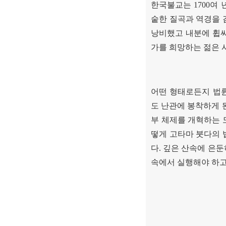
한국불교는
1700
여 
숱한 질곡과 역경을 
낭비했고 내분에 휩
가를 희망하는 젊은 
어떤 형태로든지 법
도 난관에 봉착하게 
부 체제를 개혁하는 
떻게 고타마 붓다의 
다
.
깊은 산속에 은둔
속에서 실행해야 하고