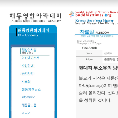
Total
535
articles,
Now page is
4
/
27
pages
View Article
관리자
Name
종횡무진 
Subject
현대적 무소유의 방
불교의 시작은 사문
(
마나
(śramaṇa)
이며 
슬러 올라간다
.
싯다
을 성취한 것이다
.