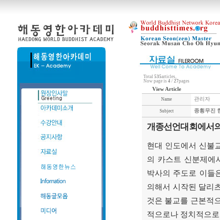
Total
535
articles,
Now page is
4
/
27
pages
View Article
관리자
Name
종횡무진 
Subject
개종선언대회에서의 
현대 인도에서 신불교
의 카스트 신분제에
박사의 주도로 이들
의해서 시작된 달리츠
것은 불교를 근본적
적으로나 정치적으로