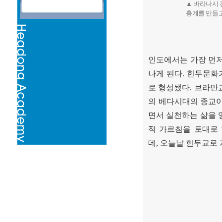
▲ 바라나시 
층계를 만들고
인도에서는 가장 먼
나게 된다
.
힌두문화가
로 형성됐다
.
브라만
의 베다시대의 종교
면서 실천하는 삶을
적 가르침을 토대로
데
,
오늘날 힌두교로 