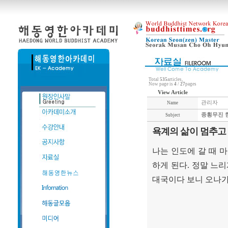
Total
535
articles,
Now page is
4
/
27
pages
View Article
관리자
Name
종횡무진 
Subject
욕계의 삶이 멈추고
나는 인도에 갈 때 
하게 된다
.
정말 느리
대국이다 보니 오나가