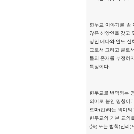
힌두교 이야기를 좀
많은 신앙인을 갖고 
상인 베다와 인도 신
교로서 그리고 글로서
들의 존재를 부정하지
특징이다
.
힌두교로 번역되는 
의미로 붙인 명칭이
르마
(
법
)
라는 의미의
힌두교의 기본 교의
(
法
)
또는 법칙
(
진리
)