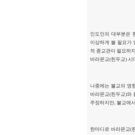
인도인의 대부분은 
이상하게 볼 필요가 
적 종교관이 필요하지
바라문교
(
힌두교
)
시
나중에는 불교의 영향
바라문교
(
힌두교
)
와 
주장하지만
,
불교에서
한마디로 바라문교
(