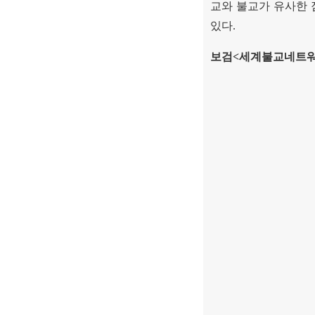
교와 불교가 유사한 
있다
.
보검
<
세계불교네트워