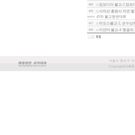
캄보디아 불교-2 캄보
460
사자산 흥원사 자연 힐
459
45차 불교웅변대회
notice
라오스불교-2, 순수상
457
미얀마 불교-4 '몽골의
456