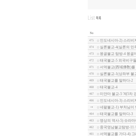
No
인도네시아-2) 스리비
475
실론불교-4(실론의 민
474
몽골불교 탐방-4 몽골
473
태국불교-5 외국비구들
472
서역불교(西域佛敎)를 
471
실론불교-1(상좌부 불교
470
태국불교를 말하다-2
469
태국불교-4
468
미얀마 불교-5 '제5차 경전
467
인도네시아-3) 스리비
466
네팔불교-1) 부처님이
태국불교를 말하다-3
464
명상의 역사-5) 슈라
463
중국영남불교탐방-11 
462
서역불교를 가다-4) 
461