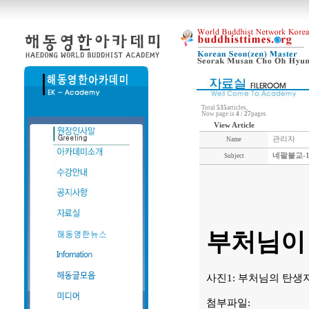
Total
535
articles,
Now page is
4
/
27
pages
View Article
관리자
Name
네팔불교-1
Subject
부처님이
사진1: 부처님의 탄생
첨부파일: