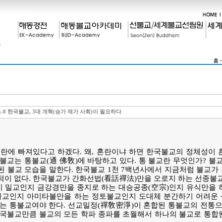
8 한국불교, 3대 개혁(승가 재가 사회)이 필요하다
란에 빠져있다고 하겠다. 왜, 혼란이냐 하면 한국불교의 정체성이 
불교는 통불교(通 佛敎)에 바탕하고 있다. 통 불교란 무엇인가? 불
 불교 모습을 말한다. 한국불교 1천 7백년사에서 지금처럼 불교가
이 없다. 한국불교가 간화선법(看話禪法)만을 오로지 하는 선종불교
 밀교인지 금강경만을 종지로 하는 대승공종(空宗)인지 유식만을 
불교인지 아미타불만을 하는 정토불교인지 도대체 분간하기 어려운
는 통불교여야 한다. 선교밀정(禪敎密淨)이 혼합된 통불교의 전통으
한국불교만큼 불교의 모든 학파 종파를 초월해서 하나의 불교로 통합