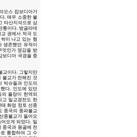
 라오스 캄보디아가
. 매우 소중한 불
고 타산지석으로 삼
 전통이다. 방글라데
불교 권에서 적극 도
 싹이 나고 있는 형
가 생존했던 유적이
무엇인가 영감을 받
 캄보디아 국경을 중
불교이다. 그렇지만
에 불교가 전해진 것
의 빅슈들과 인도의
했다. 인도에 있던
등의 율장이 한역되
되고 밀교경전도 한
천태 화엄 정토 선종
도 중국의 종파불교
 선종불교가 들어오
들어오게 되었다. 밀
서 중국과 몽골에 전
로 통합하여 그 수