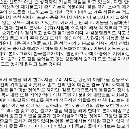
순한 신도가 아닌 준 성직자의 기능과 역할을 하고 있는데, 과연 
자생적인 재가불교가 존재하는지 의문이다. 물론 극히 소수의 재
의 신도들을 지도하고는 있지만, 극히 미미하고 겨우 생존하는 정도
들어서 수천 명에게 포교사증을 주어서 명색만이 포교사이지 실질
지 않는 것으로 파악하고 있는데, 이래서는 안 되고, 이들을 유급화
 한다. 전국의 본사나 수(首) 사찰에 소속하게 해서 각 지역의 포
을 승가만이 해결하려고 한다면 불가항력이다. 사찰운영관리도 하고 
없고 몸도 따라 주지 않고 도저히 일인다역(1人多役)의 기능을 할 
원이 다른 위계(位階)로서, 준 성직자의 신분으로 상승시켜서 전법
영도 승가와 협의해서 하도록 제도화해야 하고, 이들이 신도도 관리
고 본다. 그래야 한국불교가 다시 발전하고 사회 대중에게 기여하는
이다. 승가 수도 점점 줄어들고 있는 상황에서 승가가 모든 것을 다 
포교도 놓치게 된다고 보는 것이다.
서 역할을 해야 한다. 지금 우리 사회는 완전히 이념대립 갈등으로
간의 위화감을 비롯해서 종교 간의 반목 대립은 결국 우리 사회의 
결은 불가피한 것이라곤 하지만, 같은 민족으로서의 동질감과 정체성
 동서대립 또한 지역감정에 의한 국민 간 불화와 대립으로 사회분열
런 대립갈등의 해소를 위하여 적극적인 역할을 해야 한다고 보는데,
 좋은 여건을 갖고 있는 장소라고 본다. 종교 간의 갈등 또한 한
종교 역사를 갖고 있는 불교가 형님 역할을 해야 한다고 본다. 타종교
해서 종교간 화합을 불교가 먼저 이끌어가자는 것이다. 그동안 불교
종교의 교세가 확장되었다는 것을 불교에서는 인식할 필요가 있다. 
지 못할 존재가 이미 되어 버렸고, 타 종교인들이 바라보는 불교의