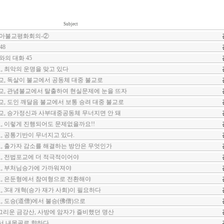
Subject
시아불교평화회의-②
48
의 대화 45
, 최악의 운명을 맞고 있다
교, 독살이 불교에서 공동체 대중 불교로
교, 관념불교에서 탈출하여 현실문제에 눈을 뜨자
교, 도인 깨달음 불교에서 보통 승려 대중 불교로
교, 승가정신과 사부대중공동체 무너지면 안 돼
, 이렇게 진행되어도 문제없을까요!!
, 공통기반이 무너지고 있다.
, 출가자 감소를 해결하는 방안은 무엇인가
, 전법포교에 더 적극적이어야
교, 부처님승가에 가까워져야
교, 은둔형에서 참여형으로 전환해야
, 3대 개혁(승가 재가 사회)이 필요하다
, 도승(道僧)에서 불승(佛僧)으로
그리운 금강산, 사방에 암자가 즐비했던 명산
서 내몽골로 향하다