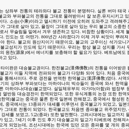
는 상좌부 전통의 테라와다 불교 전통이 분명하다. 실론 버마 태국
교와 부파불교의 전통을 그대로 물려받아서 잘 보존.유지시키고 있다
이다. 소승(小乘)이라고 멸시하기 이전에 오히려 도와주고 격려해주
가가 그대로 살아 있고, 율장이 그대로 살아 있는 우리 불교의 소중한
로서 무슬림들 밑에서 겨우 생존하고 있다. 비참한 상황이다. 세계 
. 인도는 또 어떤가. 800년간 사라졌다가 이제 겨우 씨앗이 뿌려져
어야 한다. 불교의 원산지이기 때문이요, 불교의 교주이신 석가모니
불교성지가 인도에 있기 때문이다. 우리는 항상 불교 성지를 가서 
의 원천(源泉)에서 에너지를 보충해야 할 필요가 있다. 베트남에도
고 있다.
 타이완은 대승불교권이다. 한전불교(漢傳佛敎)의 전통을 이어받은 
불교가 이들 지역에 전파되어 불교가 다양화 되어 있다. 처음 중국
을 통해서이다. 주로 경전을 번역한 한역불교(漢譯佛敎)였다. 서역
초기의 상좌부 부파보다는 마하야나의 빅슈들이 중국에 와서 한역을 
른 마하야나(대승)불교였다. 설일체유부의 아가마(아함)와 법장부 
엄 열반등 대승경전이 한역되었다. 또한 유식계통의 논장 또한 한역
(한역)불교는 중국은 물론 한국 일본에 전해졌고, 중국에서 형성된 
, 중국에서는 13종파가 대세를 이루면서 중국불교가 되었고, 일본
가 그대로 전통이 되었다. 한국불교도 처음엔 종파불교 위주였지만,
이 강세를 보였고, 5교(종파) 또한 발전했다. 고려시대에는 밀교까지 
 있고, 7세기 이후 인도 후기 대승불교의 밀교가 티베트에 전해져
게 되었는데, 조선시대에는 한국에 있던 모든 종파를 몇 개의 종파