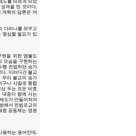
산제도를 따르게 되었
성격을 띤 것이다,
 개혁의 담론은 여
법의 다라니를 외우고
 명심할 필요가 있
구현을 위한 염불도
의 모습을 구현하는
 수행 전법하던 승가
있다. 이러다간 불교
 우리 불교의 승가
 비구니 사찰로 통합
식상 두는 것은 비효
의 대중이 함께 사는
 제도가 만들어져야
개방해서 전법포교의
 대중 공동체는 영원
사용하는 용어인데,