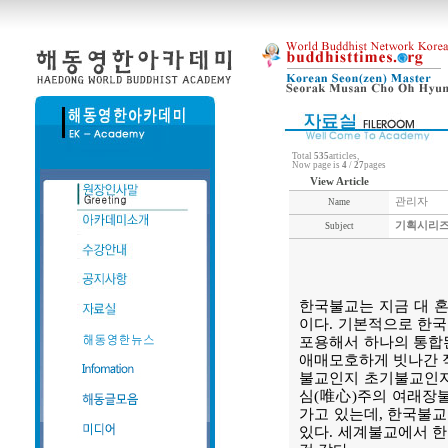
Total
535
articles,
Now page is
4
/
27
pages
View Article
관리자
Name
기획시리즈-
Subject
한국불교는 지금 대 혼
이다. 기본적으로 한국
포용해서 하나의 통합된
애매모호하게 빗나간 적
불교인지 초기불교인지
심(唯心)주의 여래장
가고 있는데, 한국불교
있다. 세계불교에서 