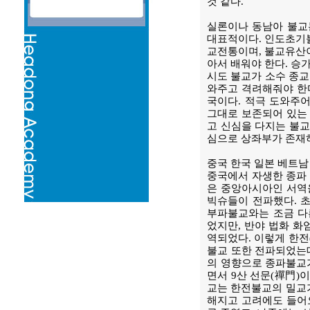
것 같다.
실론이나 동남아 불교
대표적이다. 인도초기불
교전통이며, 불교유산
아서 배워야 한다. 승
시도 불교가 소수 종교
와주고 격려해줘야 한다
국이다. 적극 도와주
그대로 보존되어 있는 
고 신심을 다지는 불교
심으로 상좌부가 존재하
중국 한국 일본 베트남
중국에서 자생한 종파 
은 중앙아시아인 서역
빅슈들이 전파했다. 
부파불교와는 조금 다
었지만, 반야 법화 화
역되었다. 이렇게 한전
불교 또한 전파되었는데
의 영향으로 종파불교
면서 9산 선문(禪門)
교는 한전불교의 밀교가
해지고 고려에도 들어오