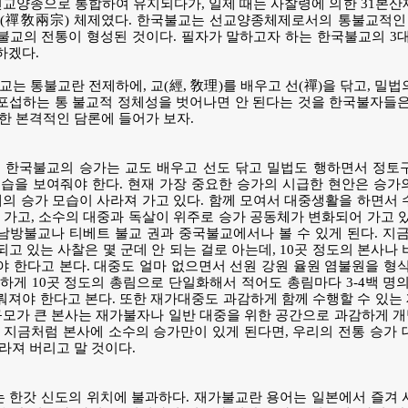
선교양종으로 통합하여 유지되다가, 일제 때는 사찰령에 의한 31본
종(禪敎兩宗) 체제였다. 한국불교는 선교양종체제로서의 통불교적인 
교의 전통이 형성된 것이다. 필자가 말하고자 하는 한국불교의 3대
하겠다.
교는 통불교란 전제하에, 교(經, 敎理)를 배우고 선(禪)을 닦고, 밀
포섭하는 통 불교적 정체성을 벗어나면 안 된다는 것을 한국불자들은
한 본격적인 담론에 들어가 보자.
, 한국불교의 승가는 교도 배우고 선도 닦고 밀법도 행하면서 정토
습을 보여줘야 한다. 현재 가장 중요한 승가의 시급한 현안은 승가
래의 승가 모습이 사라져 가고 있다. 함께 모여서 대중생활을 하면서
 가고, 소수의 대중과 독살이 위주로 승가 공동체가 변화되어 가고 
방불교나 티베트 불교 권과 중국불교에서나 볼 수 있게 된다. 지금
고 있는 사찰은 몇 군데 안 되는 걸로 아는데, 10곳 정도의 본사나
 한다고 본다. 대중도 얼마 없으면서 선원 강원 율원 염불원을 형
하게 10곳 정도의 총림으로 단일화해서 적어도 총림마다 3-4백 명
져야 한다고 본다. 또한 재가대중도 과감하게 함께 수행할 수 있는
규모가 큰 본사는 재가불자나 일반 대중을 위한 공간으로 과감하게 
 지금처럼 본사에 소수의 승가만이 있게 된다면, 우리의 전통 승가
라져 버리고 말 것이다.
 한갓 신도의 위치에 불과하다. 재가불교란 용어는 일본에서 즐겨 