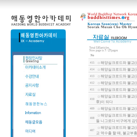
Total
535
articles,
Now page is
7
/
27
pages
No
해양실크로드와 불교(종
415
해양실크로드와 불교(종
414
해양실크로드와 불교(종
413
해양실크로드와 불교(종
412
해양실크로드와 불교(종
411
해양실크로드와 불교(종
410
章)이 되다
해양실크로드와 불교(
409
해양실크로드와 불교(종
408
들 니그로다 비구에게 감
해양실크로드와 불교(종
407
교 역수출 할 때, 불교부흥