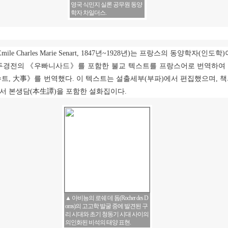
영국 식민지 실론 공무원 동양
학자 차일더스.
Émile Charles Marie Senart, 1847
년
~1928
년
)
는 프랑스의 동양학자
(
인도학
)
힌두경전의
《
우빠니사드
》
를 포함한 불교 텍스트를 프랑스어로 번역하여
수트
,
大事
》
를 번역했다
.
이 텍스트는 설출세부
(
부파
)
에서 편집했으며
,
책
서 본생담
(
本生譚
)
을 포함한 설화집이다
.
▲ 아비뇽의 로쉐 데 돔(Rocher des D
oms)의 고고학 발굴 중에 발견된 구
리 시대와 초기 청동기 시대 사이의
의인화된 비석의 태양 표현.