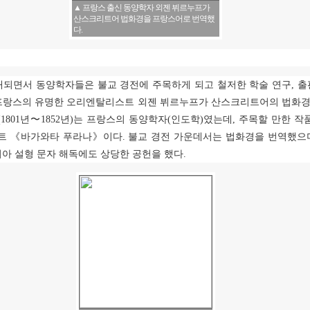
▲ 프랑스 출신 동양학자 외젠 뷔르누프가
산스크리트어 법화경을 프랑스어로 번역했
다.
개되면서 동양학자들은 불교 경전에 주목하게 되고 철저한 학술 연구
,
출
프랑스의 유명한 오리엔탈리스트 외젠 뷔르누프가 산스크리트어의 법화경
(1801
년
〜
1852
년
)
는 프랑스의 동양학자
(
인도학
)
였는데
,
주목할 만한 작
스트
《
바가와타 푸라나
》
이다
.
불교 경전 가운데서는 법화경을 번역했으
시아 설형 문자 해독에도 상당한 공헌을 했다
.