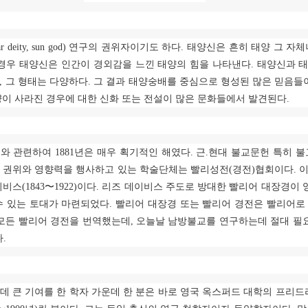
ar deity, sun god)
연구의 권위자이기도 하다
.
태양신은 흔히 태양 그 자체
경우 태양신은 인간이 경외감을 느낀 태양의 힘을 나타낸다
.
태양신과 태
,
그 형태는 다양하다
.
그 결과 태양숭배를 중심으로 형성된 많은 믿음들
이 사라진 경우에 대한 신화 또는 전설이 많은 문화들에서 발견된다
.
구와 관련하여
1881
년은 매우 획기적인 해였다
.
근
.
현대 불교문헌 특히 불
 권위와 영향력을 행사하고 있는 학술단체는 빨리성전
(
경전
)
협회이다
.
이
이비스
(1843
〜
1922)
이다
.
리즈 데이비스 주도로 방대한 빨리어 대장경이
수 있는 토대가 마련되었다
.
빨리어 대장경 또는 빨리어 경전은 빨리어로
모든 빨리어 경전을 번역했는데
,
오늘날 남방불교를 연구하는데 절대 필
다
.
 큰 기여를 한 학자 가운데 한 분은 바로 영국 옥스퍼드 대학의 프리드