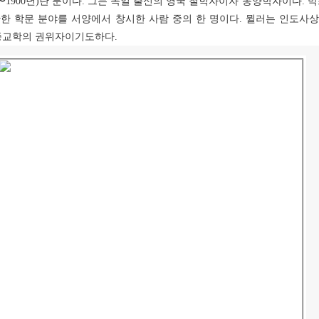
〜
1900
년
)
란 분이다
.
그는 독일 출신의 영국 철학자이자 동양학자이다
.
막
한 학문 분야를 서양에서 창시한 사람 중의 한 명이다
.
뮐러는 인도사상
종교학의 권위자이기도하다
.