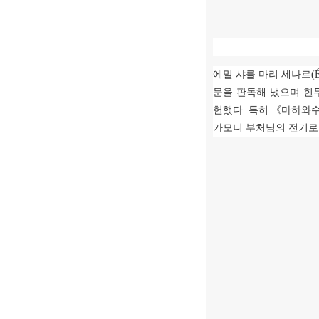
에밀 샤를 마리 세나르
(
문을 판독해 냈으며 
헌했다
.
특히
《
마하와
가모니 부처님의 전기로