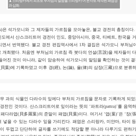
▲ 스리랑카에서 최초로 부처님의 말씀을 스리랑카 어 문자로 제작된 패엽경
과 삽화.
s)
은 석가모니와 그 제자들의 가르침을 모아놓은
,
불교 경전의 총칭이다
인도에서 산스크리트어 경전이 인도
,
중앙아시아
,
중국
,
티베트
,
한국을 
리면서 번역됐다
.
불교 경전 편집역사에서
1
차 결집은 석가모니 부처님
로 개최됐다
.
처음엔 부처님의 가르침 즉 붓다의 언설
(
言說
)
을 제자들이 
들어진 것이 아니라
,
같이 암송하여 석가모니의 말임을 확인하는 것이 
(
貝葉
)
에 기록하였고 이후 경
(
經
),
논
(
論
),
율
(
律
)
의 삼장
(
三藏
)
으로 분류
무 과의 식물인 다라수의 잎에다 부처의 가르침을 문자로 기록하게 되
 경전인 것이다
.
산스크리트어로 잎이라는 뜻의
‘
파트라
(pattra)’
를 음역
,
패다라엽
(
貝多羅葉
)
의 준말이 패엽
(
貝葉
)
이다
.
여기서
‘
엽
(
葉
)’
은
‘
장
(
겨 넣을 수 있는 다라수 잎을 가리킨다
.
패엽은 스리랑카
,
미얀마
,
타이 
이 두껍고 단단하여 글자를 쓰기에도 적당할 뿐 아니라 다루기도 편하