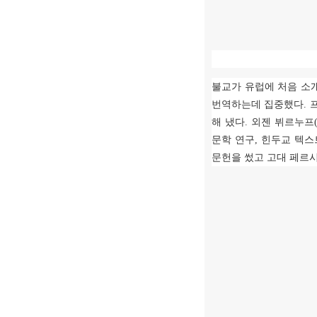
불교가 유럽에 처음 소
번역하는데 집중했다
.
해 냈다
.
외젠 뷔르누프
문학 연구
,
힌두교 텍
문헌을 썼고 고대 페르