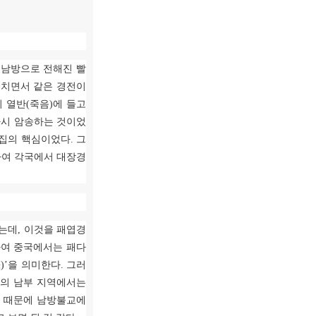
.
남방으로 전해진 빨
거치면서 같은 경전이
이 열반
(
죽음
)
에 들고
다시 암송하는 것이었
결집의 핵심이었다
.
그
하여 각국에서 대장경
었는데
,
이것을 패엽경
하여 중국에서는 패다
張
)’
을 의미한다
.
그러
등의 남부 지역에서는
기 때문에 남방불교에