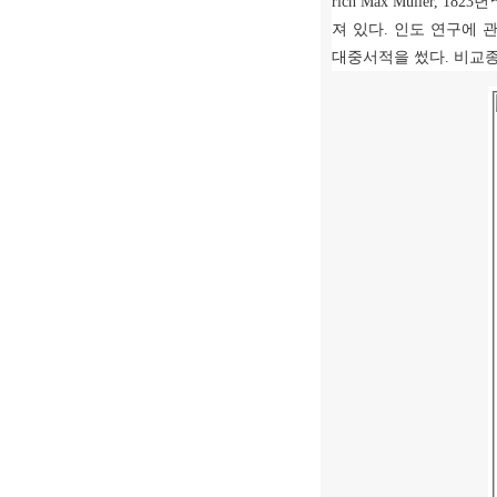
rich Max Müller, 1823
년
져 있다
.
인도 연구에 관
대중서적을 썼다
.
비교