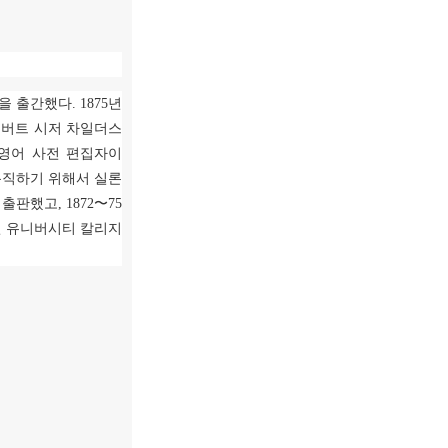
책을 출간했다
. 1875
년
로버트 시저 차일더스
영어 사전 편집자이
봉직하기 위해서 실론
 출판했고
, 1872
〜
75
던 유니버시티 칼리지