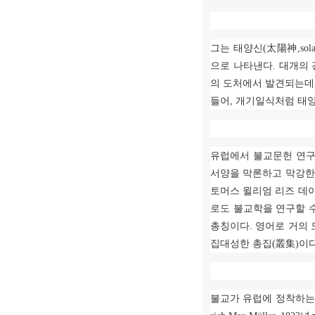
그는 태양신
(
太陽神
,sol
으로 나타낸다
.
대개의 
의 도처에서 발견되는데
들어
,
개기일식처럼 태양
유럽에서 불교문헌 연
서양을 막론하고 막강한
토머스 윌리엄 리즈 데
로도 불교학을 연구할 
총칭이다
.
영어로 거의 
집대성한 총집
(
叢集
)
이
불교가 유럽에 정착하는데