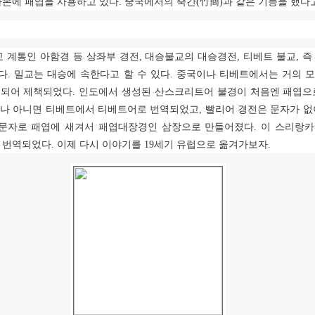
사본에 패엽을 사용하고 있다
.
중국에서의 죽간
(
竹簡
)
과 같은 기능을 했다고
교 계통인 아함경 등 상좌부 경전
,
대승불교의 대승경전
,
티베트 불교
,
즉
다
.
밀교는 대승에 속한다고 할 수 있다
.
중국이나 티베트에서는 거의 모
쇄되어 제책되었다
.
인도에서 생성된 산스크리트어 불경이 처음엔 패엽으
나 아니면 티베트에서 티베트어로 번역되었고
,
빨리어 경전은 문자가 없
문자로 패엽에 새겨서 패엽대장경인 삼장으로 만들어졌다
.
이 스리랑카
 번역되었다
.
이제 다시 이야기를
19
세기 유럽으로 옮겨가보자
.