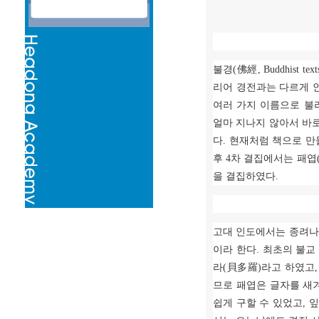
불경
(
佛經
, Buddhist text
리어 경전과는 다르게 
여러 가지 이름으로 불
얼마 지나지 않아서 바
다
.
현재처럼 책으로 만
후
4
차 결집에서는 패엽
을 결집하였다
.
고대 인도에서는 종려나
이라 한다
.
최초의 불교
라
(
貝多羅
)
라고 하였고
므로 패엽은 글자를 새
쉽게 구할 수 있었고
,
잎