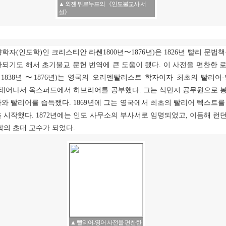
▲ 외젠 뷔르누프의 《인도불교사 서
설》
양학자
(
인도학
)
인 크리스티안 라쎈
1800
년
〜
1876
년
)
은
1826
년 빨리 문법
간되기도 해서 초기불교 문헌 번역에 큰 도움이 됐다
.
이 사전을 편찬한 
 1838
년
〜
1876
년
)
는 영국의 오리엔탈리스트 학자이자 최초의 빨리어
-
 태어나서 옥스퍼드에서 히브리어를 공부했다
.
그는 식민지 공무원으로 
와 빨리어를 습득했다
. 1869
년에 그는 영국에서 최초의 빨리어 텍스트를
을 시작했다
. 1872
년에는 인도 사무소의 부사서로 임명되었고
,
이듬해 런
학의 초대 교수가 되었다
.
▲ 빨리어-영어 사전을 편찬한