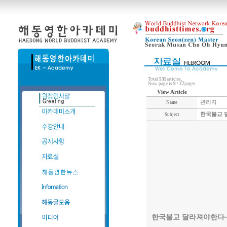
Total
535
articles,
Now page is
9
/
27
pages
View Article
관리자
Name
한국불교 달
Subject
한국불교 달라져야한다-1