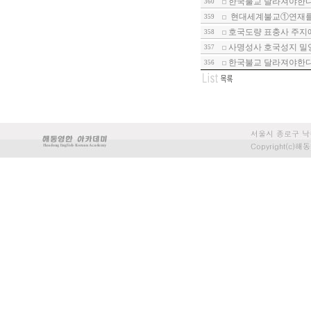
한국불교 달라져야한다-
360
현대세계불교①연재를 
359
호국도량 표충사 주지에
358
사명성사 호국성지 밀
357
한국불교 달라져야한다-
356