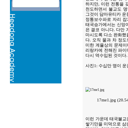
하지만, 이런 전통을 
천도하면서 불교도 명
그것이 담마유티카 운
정통보수파로 자리 잡게
태국승가에서는 신망이
은 결코 아니다. 다만
마시도록 다소 완화했을
다. 오직 물과 차 정도
미한 계율상의 문제이다
리랑카에 전해진 파이다
다시 역수입된 것이다.
사진1: 수십만 명이 
17me1.jpg (20
이런 가운데 태국불교
쌓기만을 미덕으로 삼는