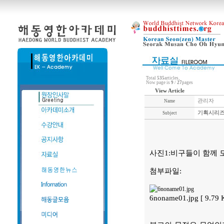
Total
535
articles,
Now page is
9
/
27
pages
View Article
관리자
Name
기획시리즈
Subject
사진1:비구들이 함께 모
첨부파일:
6noname01.jpg [ 9.79