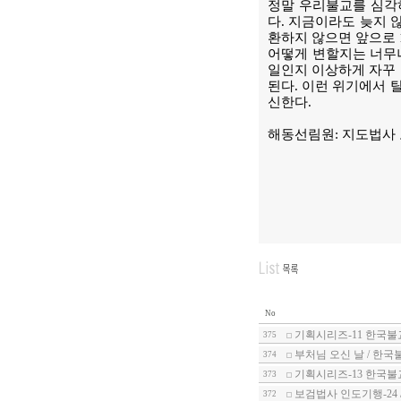
정말 우리불교를 심각하
다. 지금이라도 늦지 
환하지 않으면 앞으로 
어떻게 변할지는 너무나
일인지 이상하게 자꾸 
된다. 이런 위기에서 
신한다.
해동선림원: 지도법사
No
기획시리즈-11 한국불
375
부처님 오신 날 / 한국
374
기획시리즈-13 한국불
373
보검법사 인도기행-24
372