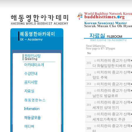
Total
535
articles,
Now page is
17
/
27
pages
No
이치란의 종교가 산책●
215
다 좌탈입망한 티베트 여
이치란의 종교가 산책●
214
양도 주목
이치란의 종교가 산책●
213
이치란의 종교가 산책●
212
남인도 방갈로르
이치란의 종교가 산책●인
211
세계인 상대 인기
이치란의 종교가 산책●
210
세계요가축제도 주관
이치란의 종교가 산책●
209
터