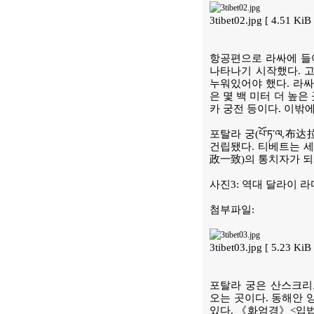
3tibet02.jpg [ 4.51 K
항공편으로 라싸에 들
나타나기 시작했다. 
누워있어야 했다. 라싸
은 몇 백 미터 더 높
카 궁전 등이다. 이밖
포탈라 궁(པོ་ཏ་ལ,
건립됐다. 티베트는 세
政一致)의 통치자가 되
사진3: 역대 달라이 
첨부파일:
3tibet03.jpg [ 5.23 K
포탈라 궁은 산스크리트
오는 곳이다. 동해안
있다. 《화엄경》<입