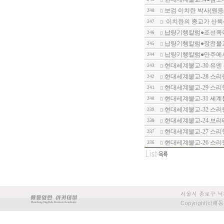
보검 이치란 박사(원응
248
이치란의 종교가 산책●
247
납량기행칼럼●조선족
246
납량기행칼럼●장전불
245
납량기행칼럼●만주에
244
현대세계불교-30 유엔
243
현대세계불교-28 스
242
현대세계불교-29 스리
241
현대세계불교-31 세계
240
현대세계불교-32 스
239
현대세계불교-24 브
238
현대세계불교-27 스
237
현대세계불교-26 스
236