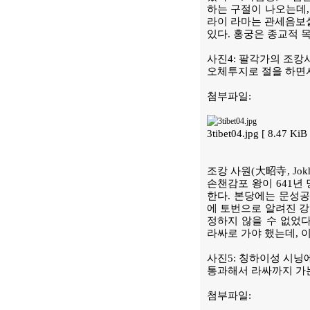
하는 구절이 나오는데,
라이 라마는 관세음보살
있다. 홍궁은 종교적 
사진4: 팔각가의 조캉
오체투지로 절을 하면서
첨부파일:
3tibet04.jpg [ 8.47 K
조캉 사원(大昭寺, Jo
손챈감포 왕이 641년
한다. 본당에는 문성공
에 토번으로 알려진 강
정하지 않을 수 없었
라싸로 가야 했는데, 
사진5: 칭하이성 시닝
통과해서 라싸까지 가는
첨부파일: