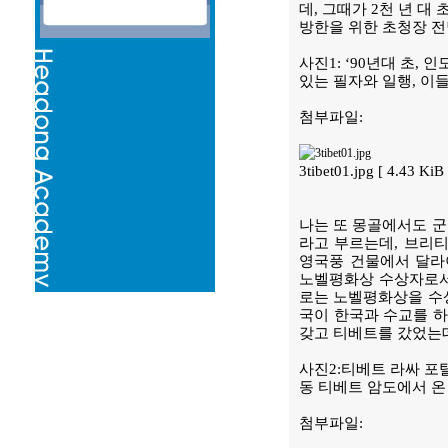
데, 그때가 2천 년 대
방한을 위한 초청장 전
사진1: ‘90년대 초,
있는 필자와 일행, 이
첨부파일:
3tibet01.jpg [ 4.43 K
나는 또 몽골에서도 군
라고 부르는데, 브리
영국풍 건물에서 달라
노벨평화상 수상자로서 
로는 노벨평화상을 수상
국이 한국과 수교를 
갖고 티베트를 갔었는데
사진2:티베트 라싸 포
동 티베트 암도에서 온
첨부파일: