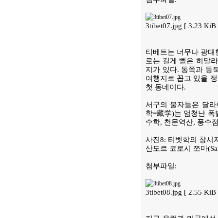
3tibet07.jpg [ 3.23 K
티베트는 너무나 광대한
로는 길게 뻗은 히말라
지가 있다. 동쪽과 동
여행지로 꼽고 있을 정
첫 동네이다.
서구의 불자들은 달라이
학=藏学)는 엄청난 폭발
수학, 천문역산, 풍수점
사진8: 티벳학의 창
산도르 코로시 쪼마(Sand
첨부파일:
3tibet08.jpg [ 2.55 K