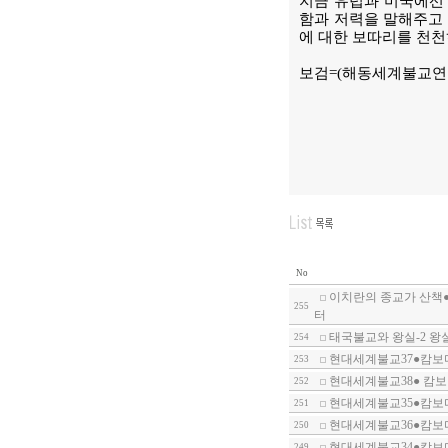
지금 유럽과 미국에선 
함과 저력을 말해주고 
에 대한 보따리를 천천
보검=(해동세계불교
No
이치란의 종교가 산책●
255
터
태국불교와 왕실-2 왕
254
현대세계불교37●캄보디
253
현대세계불교38● 캄보디
252
현대세계불교35●캄보디
251
현대세계불교36●캄보디
250
현대세계불교34●캄보디
249