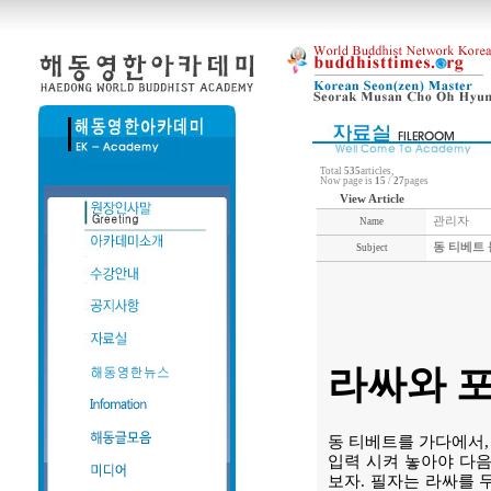
Total
535
articles,
Now page is
15
/
27
pages
View Article
관리자
Name
동 티베트 
Subject
라싸와 
동 티베트를 가다에서,
입력 시켜 놓아야 다음
보자. 필자는 라싸를 