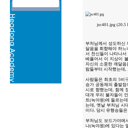
jsc401.jpg (20
부처님께서 성도하신 
달음을 회향해야 하느냐
서 천신들이 나타나서
베풀어서 이 지상이 불
자신의 소중한 깨달음을
람들부터 시작했는데, 
사람들은 최초의 5비구
승가 공동체의 출발점
시로 향했는데, 함께 
대개 우리 불자들이 
트(녹야원)에 들르는데
는데, 옛날 부처님 시
이다. 당시 유행승들은
부처님도 보드가야에서
나(녹야원)에 있다는 