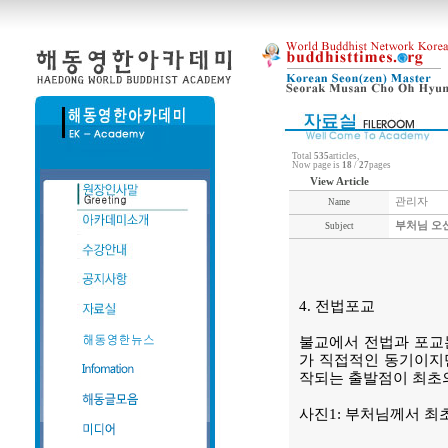
Total
535
articles,
Now page is
18
/
27
pages
View Article
관리자
Name
부처님 오신
Subject
4. 전법포교
불교에서 전법과 포교는
가 직접적인 동기이지만
작되는 출발점이 최초
사진1: 부처님께서 최