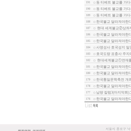
동 티베트 불교를 가다-
191
동 티베트 불교를 가다
190
동 티베트 불교를 가다
189
한국불교 달라져야한다-
188
현대 세계불교②상좌부
187
한국불교 달라져야한다-
186
한국불교 달라져야한다-
185
사명성사 호국성지 밀
184
호국도량 표충사 주지에
183
현대세계불교①연재를 
182
한국불교 달라져야한다-
181
한국불교 달라져야한다-
180
한국통일문학축전 개
179
한국불교 달라져야한다-1
178
납량 칼럼3(마지막회)
177
한국불교 달라져야한다-
176