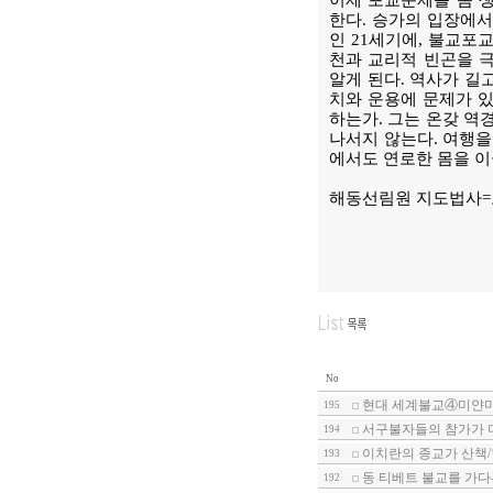
이제 포교문제를 좀 
한다. 승가의 입장에서
인 21세기에, 불교포
천과 교리적 빈곤을 
알게 된다. 역사가 길
치와 운용에 문제가 있
하는가. 그는 온갖 역
나서지 않는다. 여행을
에서도 연로한 몸을 이
해동선림원 지도법사
No
현대 세계불교④미얀마
195
서구불자들의 참가가 
194
이치란의 종교가 산책
193
동 티베트 불교를 가다
192