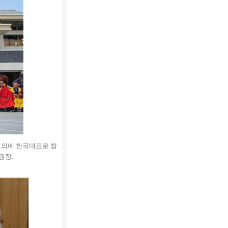
회의에 한국대표로 참
원장.