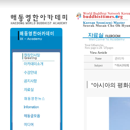
Total
535
articles,
Now page is
21
/
27
pages
View Article
관리자
Name
“아시아의
Subject
“아시아의 평화