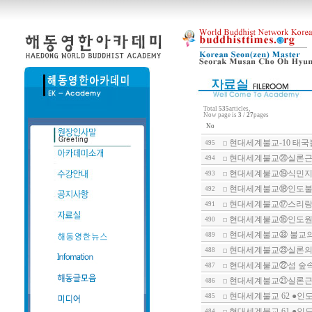
Total
535
articles,
Now page is
3
/
27
pages
No
현대세계불교-10 태
495
현대세계불교⑳실론근
494
현대세계불교⑲식민지
493
현대세계불교⑱인도불
492
현대세계불교⑰스리랑카
491
현대세계불교⑯인도원형
490
현대세계불교㉝ 불교의
489
현대세계불교㉓실론의
488
현대세계불교㉒섬 숲
487
현대세계불교㉑실론근
486
현대세계불교 62 ●인
485
현대세계불교 61 ●인
484