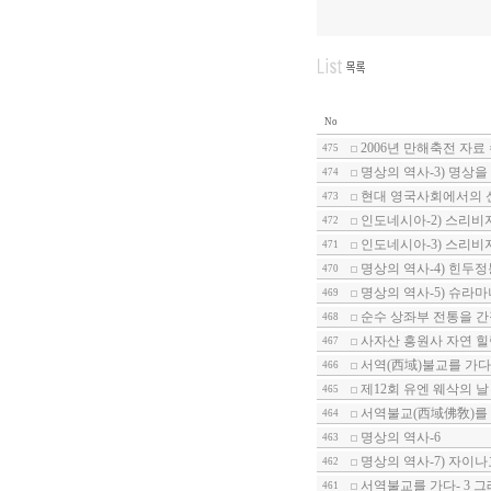
No
2006년 만해축전 자료
475
명상의 역사-3) 명상
474
현대 영국사회에서의 
473
인도네시아-2) 스리비
472
인도네시아-3) 스리비
471
명상의 역사-4) 힌두
470
명상의 역사-5) 슈라
469
순수 상좌부 전통을 
468
사자산 흥원사 자연 힐
467
서역(西域)불교를 가다
466
제12회 유엔 웨삭의 
465
서역불교(西域佛敎)를 
464
명상의 역사-6
463
명상의 역사-7) 자이나
462
서역불교를 가다- 3 
461