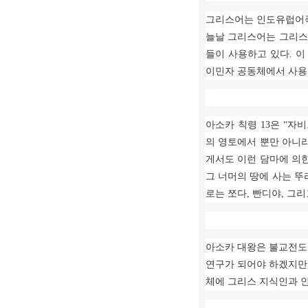
그리스어는 인도유럽어족
늘날 그리스어는 그리스
들이 사용하고 있다
.
이
이민자 공동체에서 사
아소카 칙령
13
은
“
자비
의 영토에서 뿐만 아니
게서도 이런 담마에 의
그 너머의 땅에 사는 
로는 쪼다
,
빤디야
,
그리
아소카 대왕은 불교전도
연구가 되어야 하겠지만
체에 그리스 지식인과 