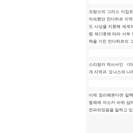
프랑스의 그리스 이집
익숙했던 칸다하르 지역
도 사상을 지중해 세계
령 제
13
호에 따라 서부
력을 가진 칸다하르의 
스리랑카 역사서인
《
개 지역과
'
요나스의 나
이제 정리해본다면 알
동체에 아소카 바위 담
전파되었음을 말하고 