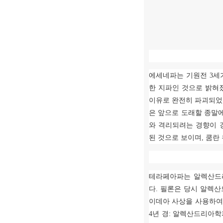
에세네파는 기원전
3
세
한 지파인 것으로 밝혀
이유로 완전히 파괴되
은 앞으로 도래할 종말
와 격리되려는 경향이 
된 것으로 보이며
,
쿰란
테라페아파는 알렉산드
다
.
필론은 당시 알렉산
이데아 사상을 사용하여
4
년 경
:
알렉산드리아학