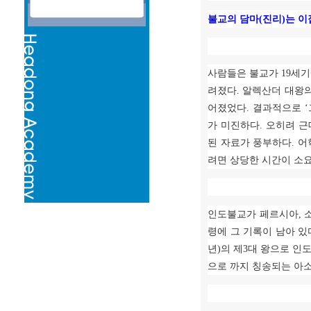
불교의 담마
(
진리
)
는 이
사람들은 불교가
19
세기
려졌다
.
알렉산더 대왕
어졌었다
.
결과적으로
‘
가 미진하다
.
오히려 근
된 자료가 풍부하다
.
어
려면 상당한 시간이 소
인도불교가 페르시아
,
령에 그 기록이 남아 있
년
)
의 제
3
대 왕으로 인
으로 까지 칭송되는 아