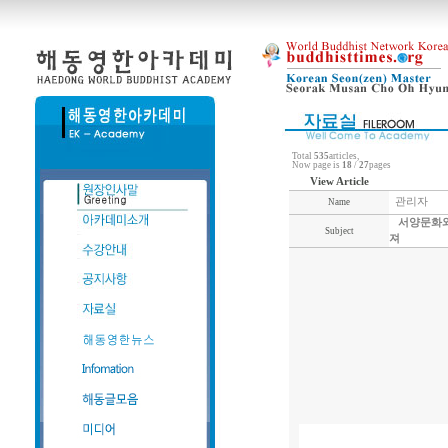
Total
535
articles,
Now page is
18
/
27
pages
View Article
관리자
Name
서양문화와
Subject
져