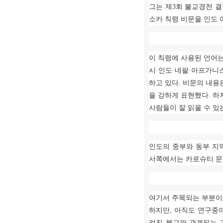
그는 제
3
회 불교경전 
소카 칙령 비문을 인도 
이 칙령에 사용된 언어
시
·
인도
·
네팔
·
아프가니
하고 있다
.
비문의 내용
을 강하게 표현했다
.
하
사람들이 잘 읽을 수 있
인도의 중부와 동부 지
서쪽에서는 카로슈티 
여기서 주목되는 부분이
하지만
,
아직도 연구중
려진 불교와 관계되는 