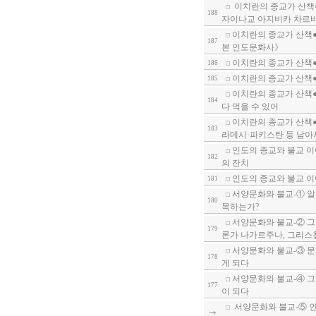
이치란의 종교가 산책●
188
자이나교 아지비카 차르바카
이치란의 종교가 산책●
187
본 인도문화사》
이치란의 종교가 산책●
186
이치란의 종교가 산책●
185
이치란의 종교가 산책●
184
다 먹을 수 있어
이치란의 종교가 산책●
183
라데시·파키스탄 등 남아
인도의 종교와 불교 이
182
의 잔치
인도의 종교와 불교 이
181
서양문화와 불교-① 알
180
목하는가?
서양문화와 불교-② 그
179
론가 나가르주나, 그리스
서양문화와 불교-③ 문
178
게 되다
서양문화와 불교-④ 그
177
이 되다
서양문화와 불교-⑤ 인