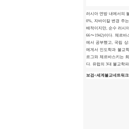
러시아 연방 내에서의 
0%,
자바이칼 변경 주
배적이지만
,
순수 러시아
66
〜
1942)
이다
.
체르바
에서 공부했고
,
국립 상
에게서 인도학과 불교
르그와 체르바스키는 
다
.
유럽의
3
대 불교학파
보검
<
세계불교네트워크