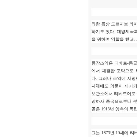
와왕 롭상 도르지브 라
하기도 했다
.
대영제국과
을 위하여 역할을 했고
,
몽장조약은 티베트
-
몽골
에서 체결한 조약으로 
다
.
그러나 조약에 서명
자체에도 의문이 제기
보관소에서 티베트어로 
망하자 중국으로부터 분
골은
1913
년 양측의 독
그는
1873
년
19
세에 티