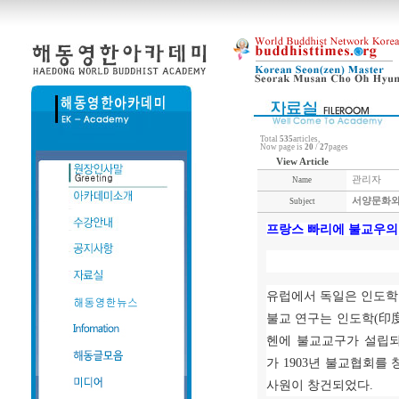
Total
535
articles,
Now page is
20
/
27
pages
View Article
관리자
Name
서양문화와
Subject
프랑스 빠리에 불교우의
유럽에서 독일은 인도학
불교 연구는 인도학
(
印
헨에 불교교구가 설립
가
1903
년 불교협회를
사원이 창건되었다
.