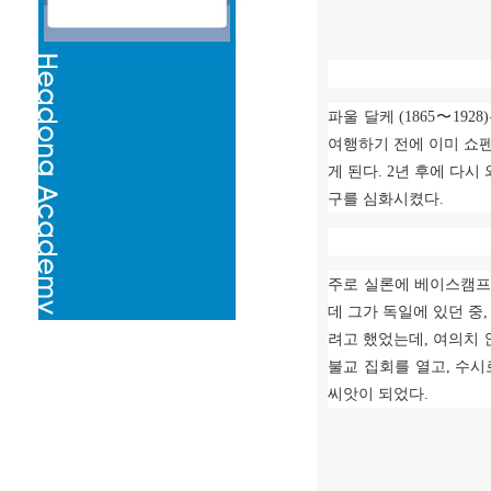
파울 달케
(1865
〜
1928)
여행하기 전에 이미 쇼
게 된다
. 2
년 후에 다시
구를 심화시켰다
.
주로 실론에 베이스캠프
데 그가 독일에 있던 중
려고 했었는데
,
여의치 
불교 집회를 열고
,
수시
씨앗이 되었다
.