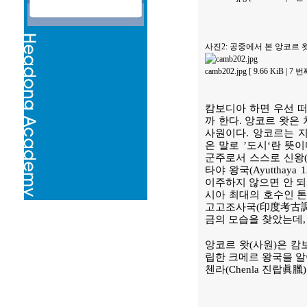
사진2: 공중에서 본 앙코르 
camb202.jpg [ 9.66 KiB | 7
캄보디아 하면 우선 떠오
까 한다. 앙코르 왓은
사원이다. 앙코르는 지
온 말로 ’도시‘란 뜻이다
군주로서 스스로 신왕(g
타야 왕국(Ayutthay
이주하지 않으면 안 되
시아 최대의 호수인 톤레
고고조사국(印度考古調査局 A
금의 모습을 찾았는데
앙코르 왓(사원)은 캄
립한 크메르 왕국을 알아
첸라(Chenla 진랍眞臘