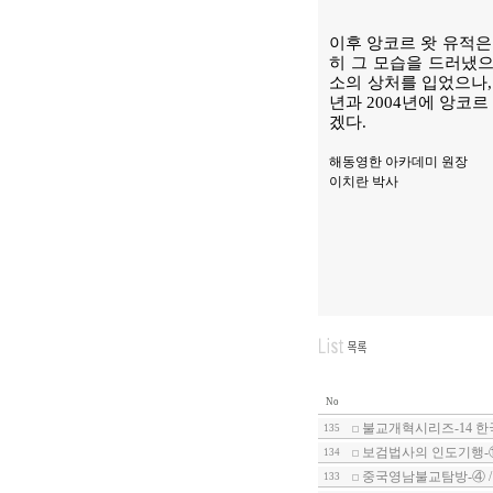
이후 앙코르 왓 유적은
히 그 모습을 드러냈으나
소의 상처를 입었으나,
년과 2004년에 앙코
겠다.
해동영한 아카데미 원장
이치란 박사
No
불교개혁시리즈-14 한
135
보검법사의 인도기행-
134
중국영남불교탐방-④ 
133