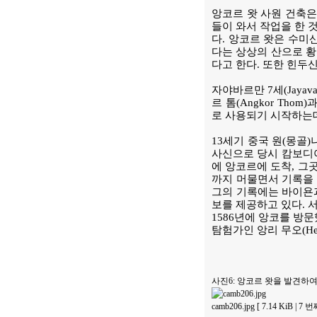
앙코르 왓 사원 건축은
들이 와서 작업을 한 
다. 앙코르 왓은 수미
다는 상상의 산으로 황
다고 한다. 또한 힌두
자야바르만 7세(Jayava
르 톰(Angkor Th
로 사용되기 시작하는데
13세기 중국 원(몽골)나
사신으로 당시 캄보디아
에 앙코르에 도착, 그
까지 머물면서 기록을 
그의 기록에는 바이욘과
보를 제공하고 있다. 서
1586년에 앙코를 방
탐험가인 앙리 무오(Hen
사진6: 앙코르 왓을 발견하여 
camb206.jpg [ 7.14 KiB | 7