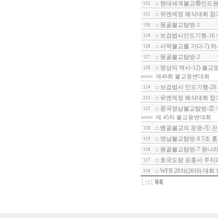
현대세계불교⑯인도원형
132
유엔제정 웨삭대회 참가
131
몽골불교탐방-1
130
보검법사인도기행-16 
129
서역불교를 가다-7) 
128
몽골불교탐방-2
127
명상의 역사-12) 불교
126
제46회 불교웅변대회
notice
보검법사 인도기행-20
124
유엔제정 웨삭대회 참가
123
중국영남불교탐방-② /
122
제 45차 불교웅변대회
notice
벵골불교의 운명-① 
120
영남불교탐방-8 5조 
119
몽골불교탐방-7 원나라
118
호국도량 표충사 주지에
117
WFB 28차(2016) 대
116