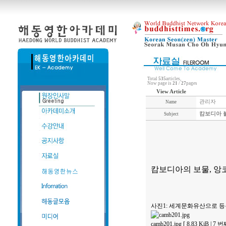
Total
535
articles,
Now page is
21
/
27
pages
View Article
관리자
Name
캄보디아 불
Subject
캄보디아의 보물, 앙
사진1: 세계문화유산으로 등
camb201.jpg [ 8.83 KiB | 7