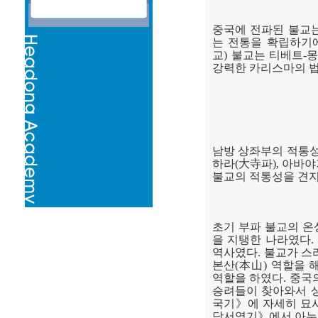
중국에 전파된 불교
는 전통을 확립하기
교
)
불교는 티베트
-
몽
강력한 카리스마의 법
남방 상좌부의 적통
하라
(
大寺
파
),
아바야
불교의 적통성을 견
초기 부파 불교의 
을 지탱한 나라였다
.
역사였다
.
불교가 스
본산
(
本山
)
역할을 
역할을 하였다
.
중국
승려들이 찾아와서 
국기
》
에 자세히 묘
당서역기
》
에서 아