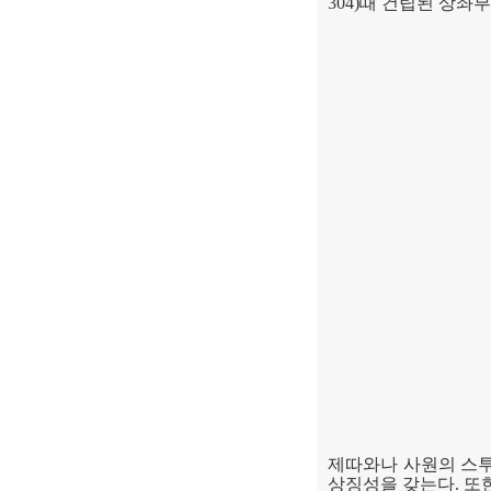
304)
때 건립된 상좌부
제따와나 사원의 스
상징성을 갖는다
.
또