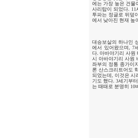
에는 가장 높은 건
사리탑이 되었다
. 11
투파는 정글로 뒤덮
에서 낮아진 현재 높
대승보살의 하나인 
에서 있어왔으며
, 7
다
.
아바야기리 사원
시 아바야기리 사원
좌부의 정통 종가이
론 산스크리트어도 학
되었는데
,
이것은 시
기도 했다
. 3
세기부
는 때때로 분명히
10