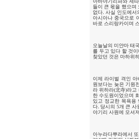
아바야기리파와 제따
들이 큰 몫을 했으며
없다
.
사실 인도에서
아시아나 중국으로 
바로 스리랑카이며 
오늘날의 미얀마 태
를 두고 있다 할 것
찾았던 것은 마하위
이제 라이벌 격인 
원보다는 늦은 기원
라 위하라
(
北寺
)
라고
한 수도원이었으며 
있고 정교한 목욕용
다
.
당시의
5
개 큰 
야기리 사원에 모셔
아누라다뿌라에서 또