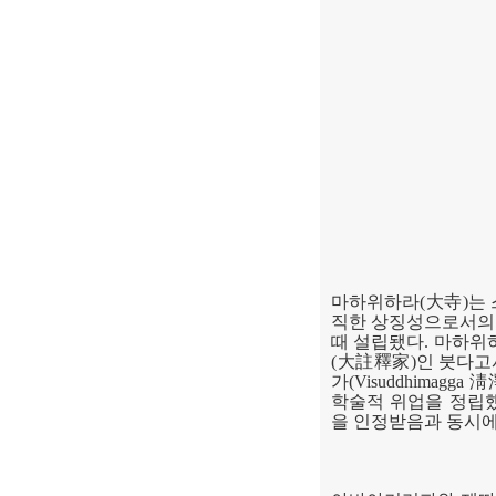
마하위하라
(
大寺
)
는
직한 상징성으로서의
때 설립됐다
.
마하위하
(
大註釋家
)
인 붓다고
가
(Visuddhimagga
淸
학술적 위업을 정립
을 인정받음과 동시에