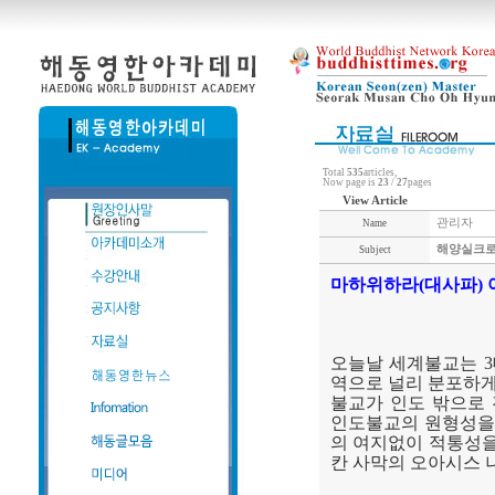
Total
535
articles,
Now page is
23
/
27
pages
View Article
관리자
Name
해양실크로
Subject
마하위하라
(
대사파
)
오늘날 세계불교는
3
역으로 널리 분포하
불교가 인도 밖으로
인도불교의 원형성을
의 여지없이 적통성
칸 사막의 오아시스 