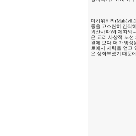
마하위하라
(Mahāvihā
통을 고스란히 간직
외산사파
)
와 제따와
은 교리 사상적 노선
결에 보다 더 개방성
토에서 세력을 얻고
은 상좌부였기 때문