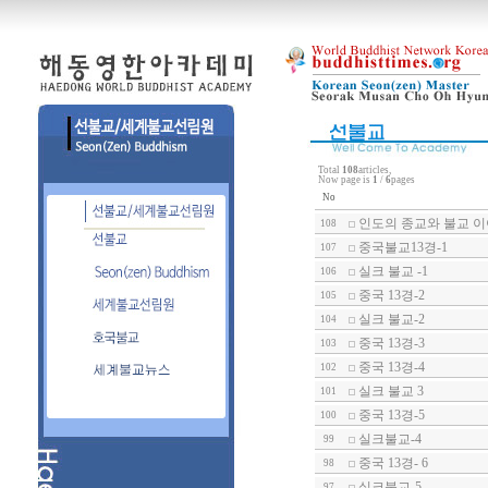
Total
108
articles,
Now page is
1
/
6
pages
No
인도의 종교와 불교 이
108
중국불교13경-1
107
실크 불교 -1
106
중국 13경-2
105
실크 불교-2
104
중국 13경-3
103
중국 13경-4
102
실크 불교 3
101
중국 13경-5
100
실크불교-4
99
중국 13경- 6
98
실크불교-5
97