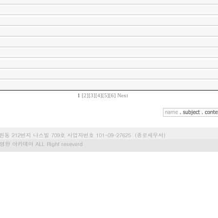
1
[2]
[3]
[4]
[5]
[6]
Next