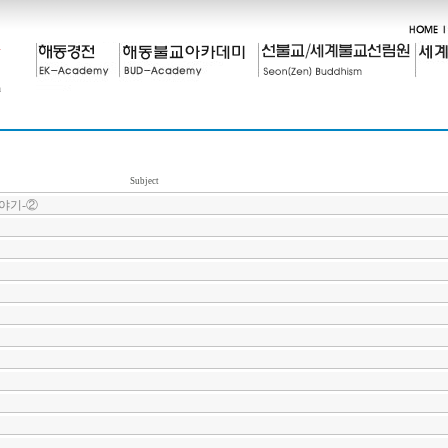
Subject
야기-②