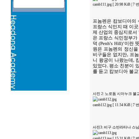
camb111.jpg [ 20.98 KiB | 
프놈펜은 캄보디아의 수
프랑스 식민지 때 이곳으
제 산업의 중심지로서 
은 프랑스 식민정부가 
덕 (Penh's Hill)
원은 프놈펜의 정신을 
비구들은 없지만, 프놈
니 왕궁이 나왔는데, 
있었다. 평소 친분이 
를 듣고 캄보디아 불교
사진 2: 노로돔 시아누크 
camb112.jpg [ 11.54 KiB | 
사진3: 비구 소반라타나 스
camb113.jpg [ 15.31 KiB | 