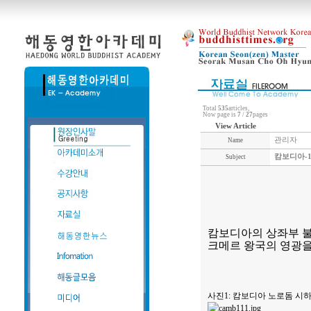
Total
535
articles,
Now page is
7
/
27
pages
View Article
관리자
Name
캄보디아-1
Subject
캄보디아의 상좌부 
크메르 왕국의 영광
사진1: 캄보디아 노로돔 시