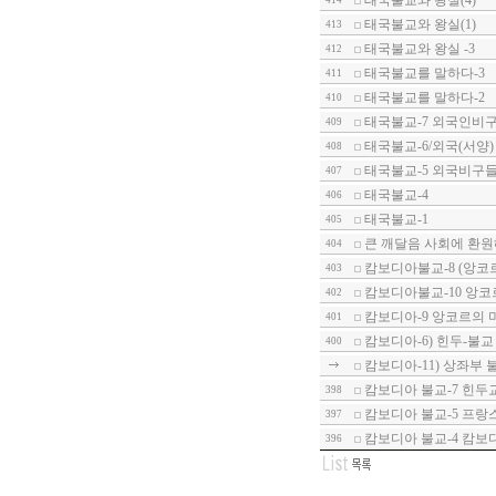
태국불교와 왕실(4)
414
태국불교와 왕실(1)
413
태국불교와 왕실 -3
412
태국불교를 말하다-3
411
태국불교를 말하다-2
410
태국불교-7 외국인비구
409
태국불교-6/외국(서양)
408
태국불교-5 외국비구들
407
태국불교-4
406
태국불교-1
405
큰 깨달음 사회에 환원
404
캄보디아불교-8 (앙코
403
캄보디아불교-10 앙코
402
캄보디아-9 앙코르의 
401
캄보디아-6) 힌두-불교
400
캄보디아-11) 상좌부 
캄보디아 불교-7 힌두
398
캄보디아 불교-5 프랑
397
캄보디아 불교-4 캄보
396